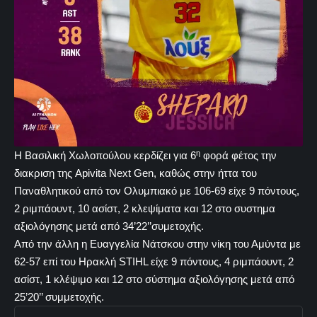
η
Η Βασιλική Χωλοπούλου κερδίζει για 6
φορά φέτος την
διακριση της Apivita Next Gen, καθώς στην ήττα του
Παναθλητικού από τον Ολυμπιακό με 106-69 είχε 9 πόντους,
2 ριμπάουντ, 10 ασίστ, 2 κλεψίματα και 12 στο συστημα
αξιολόγησης μετά από 34’22’’συμετοχής.
Από την άλλη η Ευαγγελία Νάτσκου στην νίκη του Αμύντα με
62-57 επί του Ηρακλή STIHL είχε 9 πόντους, 4 ριμπάουντ, 2
ασίστ, 1 κλέψιμο και 12 στο σύστημα αξιολόγησης μετά από
25’20’’ συμμετοχής.