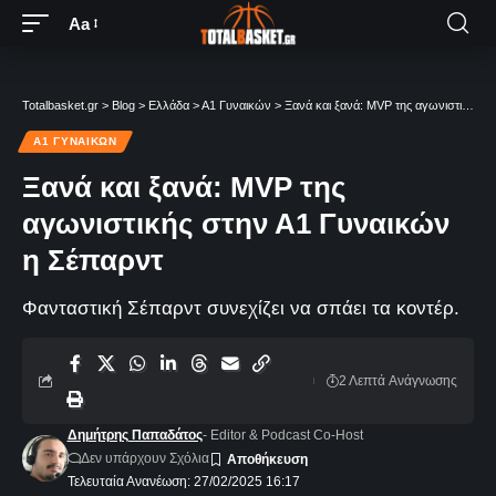
Aa
Totalbasket.gr
>
Blog
>
Ελλάδα
>
Α1 Γυναικών
>
Ξανά και ξανά: MVP της αγωνιστικής στην Α1 Γυναικών η Σέπαρντ
Α1 ΓΥΝΑΙΚΏΝ
Ξανά και ξανά: MVP της
αγωνιστικής στην Α1 Γυναικών
η Σέπαρντ
Φανταστική Σέπαρντ συνεχίζει να σπάει τα κοντέρ.
2 Λεπτά Aνάγνωσης
Δημήτρης Παπαδάτος
- Editor & Podcast Co-Host
Δεν υπάρχουν Σχόλια
Τελευταία Ανανέωση: 27/02/2025 16:17