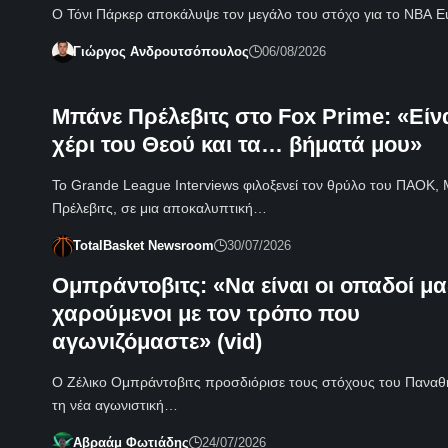
Ο Τόνι Πάρκερ αποκάλυψε τον μεγάλο του στόχο για το NBA 
Γιώργος Ανδρουτσόπουλος
06/08/2026
Μπάνε Πρέλεβιτς στο Fox Prime: «Είνα
χέρι του Θεού και τα… βήματά μου»
Το Grande League Interviews φιλοξενεί τον θρύλο του ΠΑΟΚ,
Πρέλεβιτς, σε μια αποκαλυπτική…
TotalBasket Newsroom
30/07/2026
Ομπράντοβιτς: «Να είναι οι οπαδοί μα
χαρούμενοι με τον τρόπο που
αγωνιζόμαστε» (vid)
Ο Ζέλικο Ομπράντοβιτς προσδιόρισε τους στόχους του Παναθη
τη νέα αγωνιστική…
Αβραάμ Φωτιάδης
24/07/2026