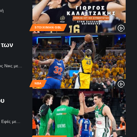
κή
STOIXIMAN GBL
ί των
ους Νικς με…
NBA
ου
ης Εφές με…