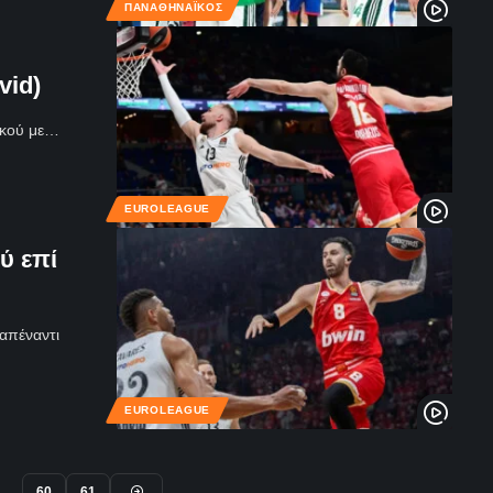
ΠΑΝΑΘΗΝΑΪΚΌΣ
vid)
ιακού με…
EUROLEAGUE
ύ επί
 απέναντι
EUROLEAGUE
60
61