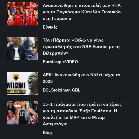
Ανακοινώθηκε η αποστολή των ΗΠΑ
για το Παγκόσμιο Κύπελλο Γυναικών
στη Γερμανία
Εθνικές
Τόνι Πάρκερ: «Θέλω να γίνω
πρωταθλητής στο NBA Europe με τη
Βιλερμπάν»
Euroleague
VIDEO
ΑΕΚ: Ανακοινώθηκε ο Νόλεϊ μέχρι το
2028
BCL
Stoiximan GBL
15+1 πράγματα που πρέπει να ξέρεις
για τη σπουδαία Έιτζα Γουίλσον: Η
δυσλεξία, τα MVP και ο Μπαμ
Αντεμπάγιο
Blog