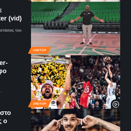
ε
er (vid)
στάσεις του
2NDTOP
er-
φο
ό…
3RDTOP
 στο
ς ο