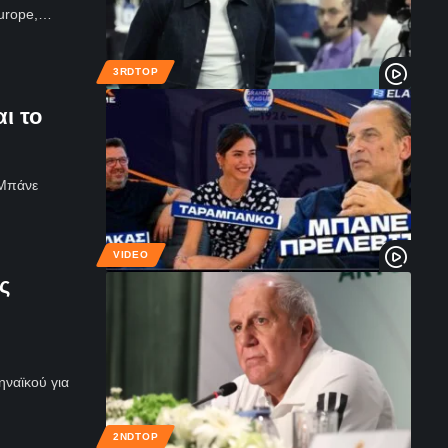
Europe,…
3RDTOP
ι το
 Μπάνε
VIDEO
ς
ναϊκού για
2NDTOP