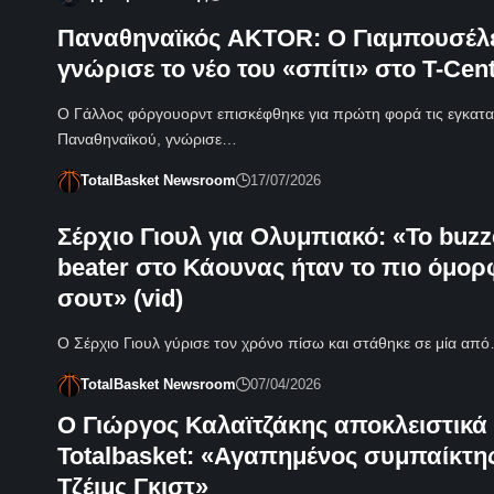
Παναθηναϊκός AKTOR: Ο Γιαμπουσέλ
γνώρισε το νέο του «σπίτι» στο T-Cent
Ο Γάλλος φόργουορντ επισκέφθηκε για πρώτη φορά τις εγκατα
Παναθηναϊκού, γνώρισε…
TotalBasket Newsroom
17/07/2026
Σέρχιο Γιουλ για Ολυμπιακό: «Το buzz
beater στο Κάουνας ήταν το πιο όμορ
σουτ» (vid)
Ο Σέρχιο Γιουλ γύρισε τον χρόνο πίσω και στάθηκε σε μία απ
TotalBasket Newsroom
07/04/2026
Ο Γιώργος Καλαϊτζάκης αποκλειστικά
Totalbasket: «Αγαπημένος συμπαίκτη
Τζέιμς Γκιστ»