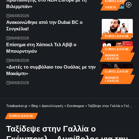
EUROLEAGUE
Βιλερμπάν»
VIDEO
06/08/2026
Ανακοινώθηκε από την Dubai BC ο
Σενγκέλια!
EUROLEAGUE
06/08/2026
Επίσημα στη Χάποελ Τελ Αβίβ ο
EUROLEAGUE
Μπουρντιγιόν
WINNER
LEAGUE
06/08/2026
«Διετές το συμβόλαιο του Ουάλας με την
EUROLEAGUE
Μακάμπι»
WINNER
LEAGUE
06/08/2026
Totalbasket.gr
>
Blog
>
Διασυλλογικές
>
Euroleague
>
Ταξίδεψε στην Γαλλία ο Γκέιμπριελ – Αμφίβολος για την Βιλερμπάν
EUROLEAGUE
Ταξίδεψε στην Γαλλία ο
Γκέιμπριελ – Αμφίβολος για την