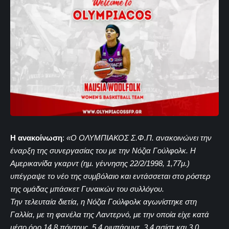
Η ανακοίνωση
:
«Ο ΟΛΥΜΠΙΑΚΟΣ Σ.Φ.Π. ανακοινώνει την
έναρξη της συνεργασίας του με την Νόζια Γούλφολκ. Η
Αμερικανίδα γκαρντ (ημ. γέννησης 22/2/1998, 1,77μ.)
υπέγραψε το νέο της συμβόλαιο και εντάσσεται στο ρόστερ
της ομάδας μπάσκετ Γυναικών του συλλόγου.
Την τελευταία διετία, η Νόζια Γούλφολκ αγωνίστηκε στη
Γαλλία, με τη φανέλα της Λαντερνό, με την οποία είχε κατά
μέσο όρο 14,8 πόντους, 5,4 ριμπάουντ, 3,4 ασίστ και 3,0