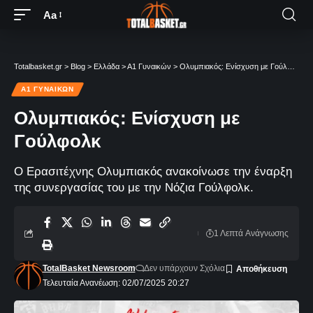
Aa
Totalbasket.gr
>
Blog
>
Ελλάδα
>
Α1 Γυναικών
>
Ολυμπιακός: Ενίσχυση με Γούλφολκ
Α1 ΓΥΝΑΙΚΏΝ
Ολυμπιακός: Ενίσχυση με
Γούλφολκ
Ο Ερασιτέχνης Ολυμπιακός ανακοίνωσε την έναρξη
της συνεργασίας του με την Νόζια Γούλφολκ.
1 Λεπτά Aνάγνωσης
TotalBasket Newsroom
Δεν υπάρχουν Σχόλια
Τελευταία Ανανέωση: 02/07/2025 20:27