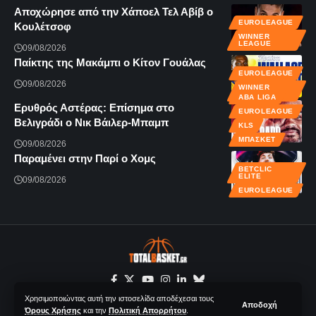
Αποχώρησε από την Χάποελ Τελ Αβίβ ο
EUROLEAGUE
Κουλέτσοφ
WINNER
LEAGUE
09/08/2026
Παίκτης της Μακάμπι ο Κίτον Γουάλας
EUROLEAGUE
09/08/2026
WINNER
LEAGUE
ABA LIGA
Ερυθρός Αστέρας: Επίσημα στο
EUROLEAGUE
Βελιγράδι ο Νικ Βάιλερ-Μπαμπ
KLS
ΜΠΆΣΚΕΤ
09/08/2026
Παραμένει στην Παρί ο Χομς
BETCLIC
ELITE
09/08/2026
EUROLEAGUE
Χρησιμοποιώντας αυτή την ιστοσελίδα αποδέχεσαι τους
Αποδοχή
Όρους Χρήσης
και την
Πολιτική Απορρήτου
.