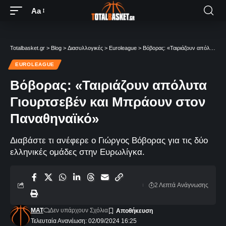
Aa
Totalbasket.gr
>
Blog
>
Διασυλλογικές
>
Euroleague
>
Βόβορας: «Ταιριάζουν απόλυτα Γιουρτσεβέν και Μπράουν στον Παναθηναϊκό»
EUROLEAGUE
Βόβορας: «Ταιριάζουν απόλυτα
Γιουρτσεβέν και Μπράουν στον
Παναθηναϊκό»
Διαβάστε τι ανέφερε ο Γιώργος Βόβορας για τις δύο
ελληνικές ομάδες στην Ευρωλίγκα.
2 Λεπτά Aνάγνωσης
MAT
Δεν υπάρχουν Σχόλια
Τελευταία Ανανέωση: 02/09/2024 16:25