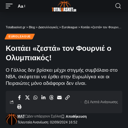
Aa
Totalbasket.gr
>
Blog
>
Διασυλλογικές
>
Euroleague
>
Κοιτάει «ζεστά» τον Φουρνιέ ο Ολυμπιακός!
EUROLEAGUE
Κοιτάει «ζεστά» τον Φουρνιέ ο
Ολυμπιακός!
Ο Γάλλος δεν βρίσκει μέχρι στιγμής συμβόλαιο στο
ΝΒΑ, σκέφτεται να έρθει στην Ευρωλίγκα και οι
Πειραιώτες μόνο αδιάφοροι δεν είναι.
1 Λεπτά Aνάγνωσης
MAT
Δεν υπάρχουν Σχόλια
Τελευταία Ανανέωση: 02/09/2024 16:52