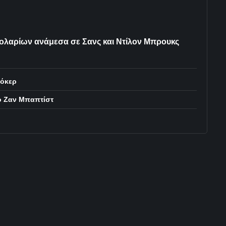
δολαρίων ανάμεσα σε Σανς και Ντίλον Μπρουκς
υόκερ
ο Ζαν Μπαπτίστ