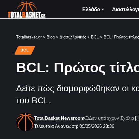
Ελλάδα
Διασυλλογι
Totalbasket.gr
>
Blog
>
Διασυλλογικές
>
BCL
>
ΒCL: Πρώτος τίτλος
BCL
ΒCL: Πρώτος τίτλο
Δείτε πώς διαμορφώθηκαν οι κατ
του ΒCL.
TotalBasket Newsroom
Δεν υπάρχουν Σχόλια
Τελευταία Ανανέωση: 09/05/2026 23:36