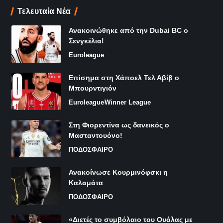
Τελευταία Νέα
Ανακοινώθηκε από την Dubai BC ο
Σενγκέλια!
Euroleague
Επίσημα στη Χάποελ Τελ Αβίβ ο
Μπουρντιγιόν
Euroleague
Winner League
Στη Φιορεντίνα ως δανεικός ο
Μασταντουόνο!
ΠΟΔΟΣΦΑΙΡΟ
Ανακοίνωσε Κουρμινόφσκι η
Καλαμάτα
ΠΟΔΟΣΦΑΙΡΟ
«Διετές το συμβόλαιο του Ουάλας με