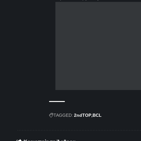
TAGGED:
2ndTOP
BCL