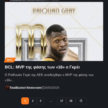
BCL
BCL: MVP της φάσης των «16» ο Γκρέι
Ο ΡαϊΚουάν Γκρέι της ΑΕΚ αναδείχθηκε ο MVP της φάσης των
«16»…
TotalBasket Newsroom
26/03/2026
1
2
3
…
17
18