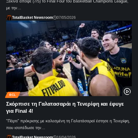
Ξεκινά απόψε (7/5) το Final Four του Basketball Champions League,
με την…
TotalBasket Newsroom
07/05/2026
BCL
Σκόρπισε τη Γαλατασαράι η Τενερίφη και έφυγε
για Final 4!
"Πάρτι" πρόκρισης με καλεσμένη τη Γαλατάσαραϊ έστησε η Τενερίφη,
που ισοπέδωσε την…
TotalBasket Newsroom
16/04/2026