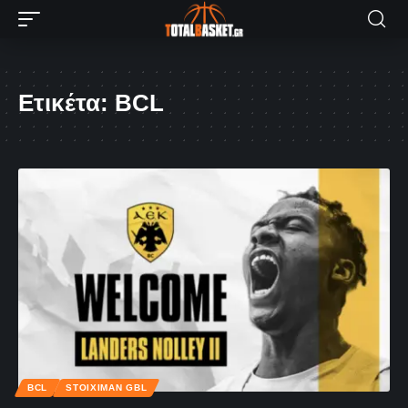
Ετικέτα:
BCL
BCL
STOIXIMAN GBL