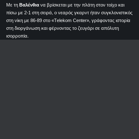
Με τη
Βαλένθια
να βρίσκεται με την πλάτη στον τοίχο και
πίσω με 2-1 στη σειρά, ο νεαρός γκαρντ ήταν συγκλονιστικός
στη νίκη με 86-89 στο «Τelekom Center», γράφοντας ιστορία
στη διοργάνωση και φέρνοντας το ζευγάρι σε απόλυτη
ισορροπία.