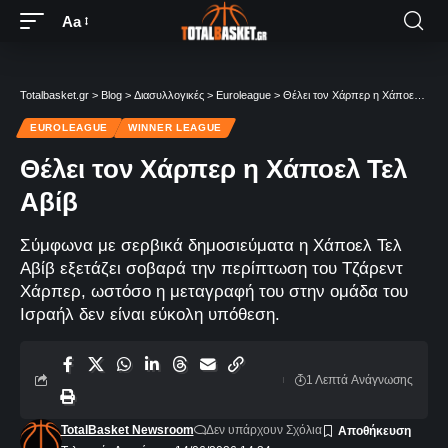
Aa
Totalbasket.gr
>
Blog
>
Διασυλλογικές
>
Euroleague
>
Θέλει τον Χάρπερ η Χάποελ Τελ Αβίβ
EUROLEAGUE
WINNER LEAGUE
Θέλει τον Χάρπερ η Χάποελ Τελ
Αβίβ
Σύμφωνα με σερβικά δημοσιεύματα η Χάποελ Τελ
Αβίβ εξετάζει σοβαρά την περίπτωση του Τζάρεντ
Χάρπερ, ωστόσο η μεταγραφή του στην ομάδα του
Ισραήλ δεν είναι εύκολη υπόθεση.
1 Λεπτά Aνάγνωσης
TotalBasket Newsroom
Δεν υπάρχουν Σχόλια