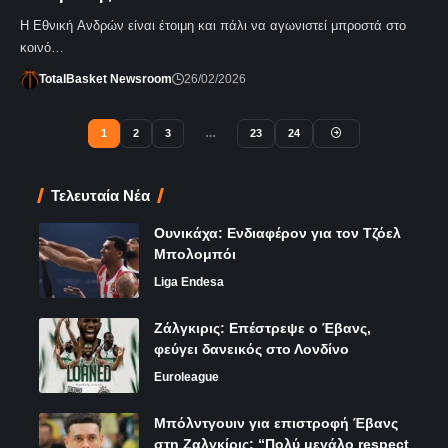
Η Εθνική Ανδρών είναι έτοιμη και πάλι να αγωνιστεί μπροστά στο
κοινό…
TotalBasket Newsroom
26/02/2026
1
2
3
…
23
24
Τελευταία Νέα
Ουνικάχα: Ενδιαφέρον για τον Τζόελ
Μπολομπόι
Liga Endesa
Ζάλγκιρις: Επέστρεψε ο Έβανς,
φεύγει δανεικός στο Λονδίνο
Euroleague
Μπόλντγουιν για επιστροφή Έβανς
στη Ζαλγκίρις: “Πολύ μεγάλο respect