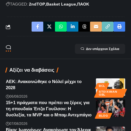
TAGGED:
2ndTOP
Basket League
ΠΑΟΚ
Δεν υπάρχουν Σχόλια
Αξίζει να διαβάσεις
ΑΕΚ: Ανακοινώθηκε ο Νόλεϊ μέχρι το
BCL
2028
STOIXIMAN
GBL
06/08/2026
15+1 πράγματα που πρέπει να ξέρεις για
τη σπουδαία Έιτζα Γουίλσον: Η
δυσλεξία, τα MVP και ο Μπαμ Αντεμπάγιο
BLOG
07/08/2026
Βίκος Ιωαννίνων: Ανακοίνωσε τον Άλερικ