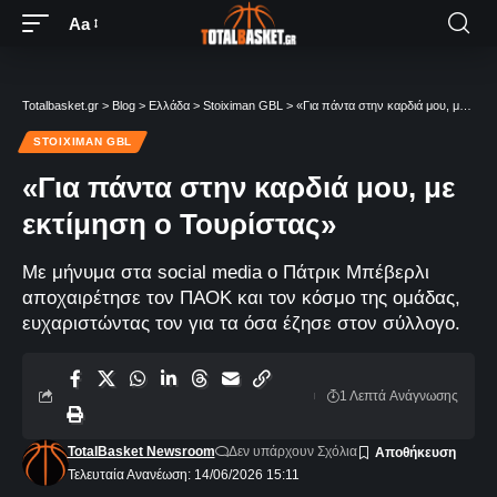
Aa
Totalbasket.gr
>
Blog
>
Ελλάδα
>
Stoiximan GBL
>
«Για πάντα στην καρδιά μου, με εκτίμηση ο Τουρίστας»
STOIXIMAN GBL
«Για πάντα στην καρδιά μου, με
εκτίμηση ο Τουρίστας»
Με μήνυμα στα social media ο Πάτρικ Μπέβερλι
αποχαιρέτησε τον ΠΑΟΚ και τον κόσμο της ομάδας,
ευχαριστώντας τον για τα όσα έζησε στον σύλλογο.
1 Λεπτά Aνάγνωσης
TotalBasket Newsroom
Δεν υπάρχουν Σχόλια
Τελευταία Ανανέωση: 14/06/2026 15:11