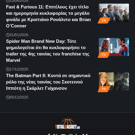
13/04/2026
Fast & Furious 11: Επιτέλους έχει τίτλο
και ημερομηνία κυκλοφορίας το μεγάλο
φινάλε με Κριστιάνο Ρονάλντο και Brian
TV
O’Conner
31/01/2026
Spider Man Brand New Day: Τότε
φημολογείται ότι θα κυκλοφορήσει το
trailer της 4ης ταινίας του franchise της
TV
Marvel
17/12/2025
The Batman Part II: Κοντά σε σημαντικό
ρόλο της νέας ταινίας του Σκοτεινού
Ιππότη η Σκάρλετ Γιόχανσον
TV
05/12/2025