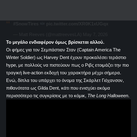
#SnowTires
pic.twitter.com/XR0K1xUGqx
— Matt Reeves (@mattreevesLA)
May 7, 2026
Το μεγάλο ενδιαφέρον όμως βρίσκεται αλλού.
Οι φήμες για τον Σεμπάστιαν Σταν (Captain America The
Winter Soldier) ως Harvey Dent έχουν προκαλέσει τεράστιο
hype, με πολλούς να πιστεύουν πως ο Ριβς ετοιμάζει την πιο
τραγική live-action εκδοχή του χαρακτήρα μέχρι σήμερα.
Ενώ, δίπλα του υπάρχει το όνομα της Σκάρλετ Γιόχανσον,
πιθανότατα ως Gilda Dent, κάτι που ενισχύει ακόμα
περισσότερο τις συγκρίσεις με το κόμικ,
The Long Halloween
.