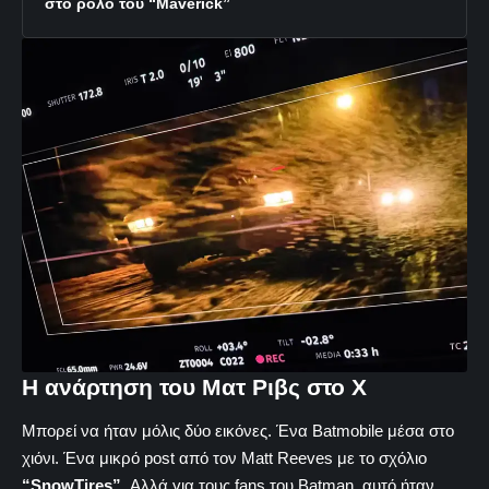
στο ρόλο του “Maverick”
H ανάρτηση του Ματ Ριβς στο Χ
Μπορεί να ήταν μόλις δύο εικόνες. Ένα Batmobile μέσα στο
χιόνι. Ένα μικρό post από τον Matt Reeves με το σχόλιο
“SnowTires”
. Αλλά για τους fans του Batman, αυτό ήταν