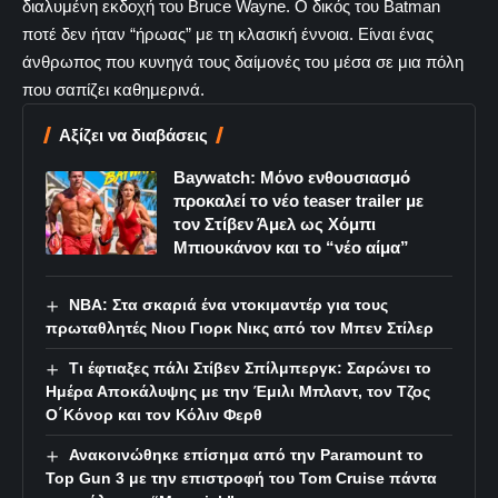
διαλυμένη εκδοχή του Bruce Wayne. Ο δικός του Batman
ποτέ δεν ήταν “ήρωας” με τη κλασική έννοια. Είναι ένας
άνθρωπος που κυνηγά τους δαίμονές του μέσα σε μια πόλη
που σαπίζει καθημερινά.
Αξίζει να διαβάσεις
Baywatch: Μόνο ενθουσιασμό
προκαλεί το νέο teaser trailer με
τον Στίβεν Άμελ ως Χόμπι
Μπιουκάνoν και το “νέο αίμα”
NBA: Στα σκαριά ένα ντοκιμαντέρ για τους
πρωταθλητές Νιου Γιορκ Νικς από τον Μπεν Στίλερ
Τι έφτιαξες πάλι Στίβεν Σπίλμπεργκ: Σαρώνει το
Ημέρα Αποκάλυψης με την Έμιλι Μπλαντ, τον Τζος
Ο΄Κόνορ και τον Κόλιν Φερθ
Ανακοινώθηκε επίσημα από την Paramount το
Top Gun 3 με την επιστροφή του Tom Cruise πάντα