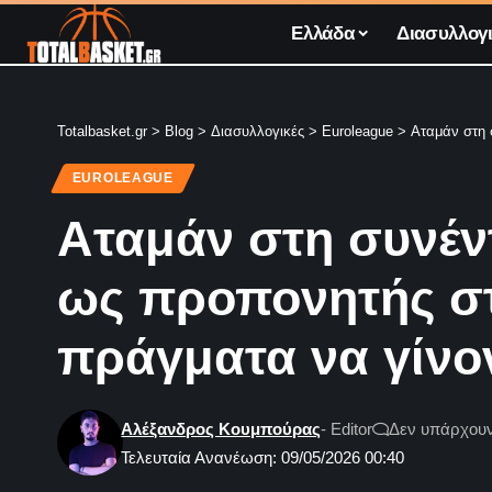
Ελλάδα
Διασυλλογι
Totalbasket.gr
>
Blog
>
Διασυλλογικές
>
Euroleague
>
Αταμάν στη 
EUROLEAGUE
Αταμάν στη συνέν
ως προπονητής στα
πράγματα να γίνο
Αλέξανδρος Κουμπούρας
- Editor
Δεν υπάρχουν
Τελευταία Ανανέωση: 09/05/2026 00:40