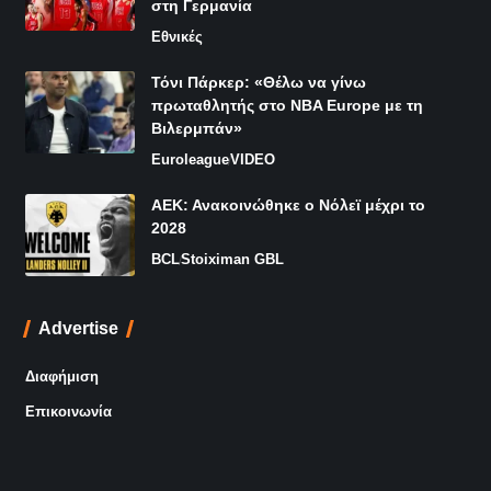
στη Γερμανία
Εθνικές
Τόνι Πάρκερ: «Θέλω να γίνω
πρωταθλητής στο NBA Europe με τη
Βιλερμπάν»
Euroleague
VIDEO
ΑΕΚ: Ανακοινώθηκε ο Νόλεϊ μέχρι το
2028
BCL
Stoiximan GBL
Advertise
Διαφήμιση
Επικοινωνία