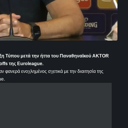
υξη Τύπου μετά την ήττα του Παναθηναϊκού AKTOR
ffs της Euroleague.
αν φανερά ενοχλημένος σχετικά με την διαιτησία της
ue.