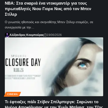
NBA: Στα σκαριά ένα ντοκιμαντέρ για τους
πρωταθλητές Νιου Γιορκ Νικς από τον Μπεν
Στίλερ
Ο γνωστός ηθοποιός και σκηνοθέτης Μπεν Στίλερ ετοιμάζει, σε
συνεργασία με την…
Αλέξανδρος Κουμπούρας
19/06/2026
CINEMA
Τι έφτιαξες πάλι Στίβεν Σπίλμπεργκ: Σαρώνει το
Ημέρα Αποκάλυψης με την Έμιλι Μπλαντ, τον Τζος