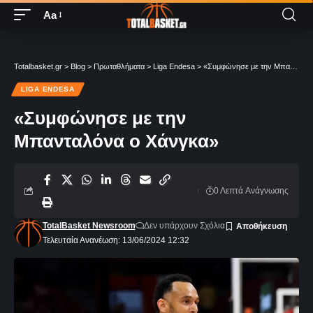
Aa
Totalbasket.gr
>
Blog
>
Πρωταθλήματα
>
Liga Endesa
>
«Συμφώνησε με την Μπανταλόνα ο Χάνγκα»
LIGA ENDESA
«Συμφώνησε με την
Μπανταλόνα ο Χάνγκα»
0 Λεπτά Aνάγνωσης
TotalBasket Newsroom
Δεν υπάρχουν Σχόλια
Τελευταία Ανανέωση: 13/06/2024 12:32