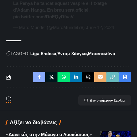
La Penya ha tancat aquest vespre el fitxatge
d'Adam Hanga. En breu serà oficial.
pic.twitter.com/DoFQyDfyaV
— Marc Mundet (@MarcMundet78)
June 12, 2024
TAGGED:
Liga Endesa
Άνταμ Χάνγκα
Μπανταλόνα
Δεν υπάρχουν Σχόλια
Αξίζει να διαβάσεις
«Δανεικός στην Μάλαγα ο Λουκόσιους»