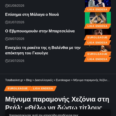
01/08/2026
LIGA ENDESA
Επίσημα στη Μάλαγα ο Νουά
31/07/2026
LIGA ENDESA
Ο Εβμπουομουάν στην Μπαρτσελόνα
EUROLEAGUE
28/07/2026
LIGA ENDESA
Ενισχύει τη ρακέτα της η Βαλένθια με την
απόκτηση του Γκουέγιε
EUROLEAGUE
LIGA ENDESA
23/07/2026
Totalbasket.gr
>
Blog
>
Διασυλλογικές
>
Euroleague
>
Μήνυμα παραμονής Χεζόνια στη Ρεάλ: «Θέλω να δώσω τίτλους στην ομάδα»
EUROLEAGUE
LIGA ENDESA
Μήνυμα παραμονής Χεζόνια στη
Ρεάλ: «Θέλω να δώσω τίτλους
Χρησιμοποιώντας αυτή την ιστοσελίδα αποδέχεσαι τους