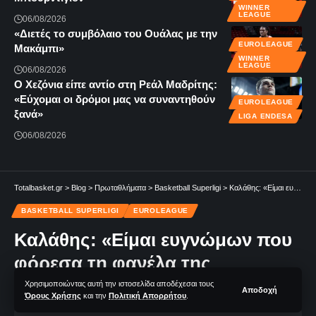
WINNER
LEAGUE
06/08/2026
«Διετές το συμβόλαιο του Ουάλας με την
EUROLEAGUE
Μακάμπι»
WINNER
LEAGUE
06/08/2026
Ο Χεζόνια είπε αντίο στη Ρεάλ Μαδρίτης:
«Εύχομαι οι δρόμοι μας να συναντηθούν
EUROLEAGUE
ξανά»
LIGA ENDESA
06/08/2026
Totalbasket.gr
>
Blog
>
Πρωταθλήματα
>
Basketball Superligi
>
Καλάθης: «Είμαι ευγνώμων που φόρεσα τη φανέλα της Φενέρμπαχτσε»
BASKETBALL SUPERLIGI
EUROLEAGUE
Καλάθης: «Είμαι ευγνώμων που
φόρεσα τη φανέλα της
Φενέρμπαχτσε»
Χρησιμοποιώντας αυτή την ιστοσελίδα αποδέχεσαι τους
Αποδοχή
Όρους Χρήσης
και την
Πολιτική Απορρήτου
.