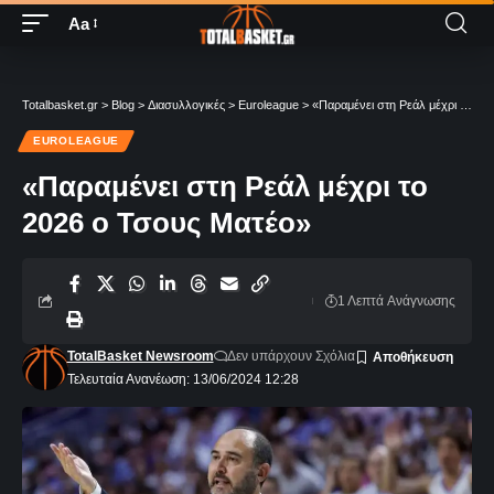
Aa
Totalbasket.gr
>
Blog
>
Διασυλλογικές
>
Euroleague
>
«Παραμένει στη Ρεάλ μέχρι το 2026 ο Τσους Ματέο»
EUROLEAGUE
«Παραμένει στη Ρεάλ μέχρι το
2026 ο Τσους Ματέο»
1 Λεπτά Aνάγνωσης
TotalBasket Newsroom
Δεν υπάρχουν Σχόλια
Τελευταία Ανανέωση: 13/06/2024 12:28