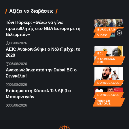
Αξίζει να διαβάσεις
Τόνι Πάρκερ: «Θέλω να γίνω
πρωταθλητής στο NBA Europe με τη
EUROLEAGUE
Βιλερμπάν»
VIDEO
06/08/2026
ΑΕΚ: Ανακοινώθηκε ο Νόλεϊ μέχρι το
BCL
2028
STOIXIMAN
GBL
06/08/2026
Ανακοινώθηκε από την Dubai BC ο
Σενγκέλια!
EUROLEAGUE
06/08/2026
Επίσημα στη Χάποελ Τελ Αβίβ ο
EUROLEAGUE
Μπουρντιγιόν
WINNER
LEAGUE
06/08/2026