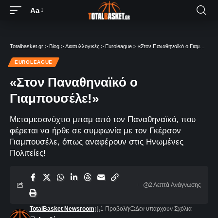
Aa
Totalbasket.gr
>
Blog
>
Διασυλλογικές
>
Euroleague
>
«Στον Παναθηναϊκό ο Γιαμπουσέλε!»
EUROLEAGUE
«Στον Παναθηναϊκό ο
Γιαμπουσέλε!»
Μεταμεσονύχτιο μπαμ από τον Παναθηναϊκό, που
φέρεται να ήρθε σε συμφωνία με τον Γκέρσον
Γιαμπουσέλε, όπως αναφέρουν στις Ηνωμένες
Πολιτείες!
2 Λεπτά Aνάγνωσης
TotalBasket Newsroom
1 Προβολή
Δεν υπάρχουν Σχόλια