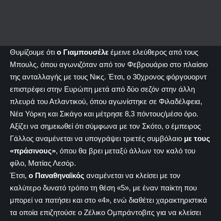
Θυμίζουμε ότι
ο Γιαμπουσέλε
έμεινε ελεύθερος από τους
Μπουλς, όπου αγωνιζόταν από τον Φεβρουάριο στο πλαίσιο
της ανταλλαγής με τους Νικς. Έτσι, ο 30χρονος φόργουορντ
επιστρέφει στην Ευρώπη μετά από δύο σεζόν στην άλλη
πλευρά του Ατλαντικού, όπου αγωνίστηκε σε Φιλαδέλφεια,
Νέα Υόρκη και Σικάγο και μέτρησε 8,3 πόντους/μέσο όρο.
Αξίζει να σημειωθεί ότι σύμφωνα με τον Σκότο, ο έμπειρος
Γάλλος αναμένεται να υπογράψει τριετές συμβόλαιο
με τους
«πράσινους»
, όπου θα βρει μεταξύ άλλων τον καλό του
φίλο, Ματίας Λεσόρ.
Έτσι,
ο Παναθηναϊκός
αναμένεται να κλείσει με τον
καλύτερο δυνατό τρόπο τη θέση «5», με έναν παίκτη που
μπορεί να πατήσει και στο «4», ενώ διαθέτει χαρακτηριστικά
τα οποία επιζητούσε ο Ζέλικο Ομπράντοβιτς για να κλείσει