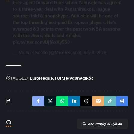
Free agent forward Guerschon Yabusele has agreed
to a three-year deal with Panathinaikos, league
sources told
@hoopshype
. Yabusele will be one of
the top three highest-paid European players. He's
averaged 8.3 points over the past two NBA seasons
with the 76ers, Bulls and Knicks.
pic.twitter.com/UjfAxXy5S0
— Michael Scotto (@MikeAScotto)
July 8, 2026
TAGGED:
Euroleague
TOP
Παναθηναϊκός
Δεν υπάρχουν Σχόλια