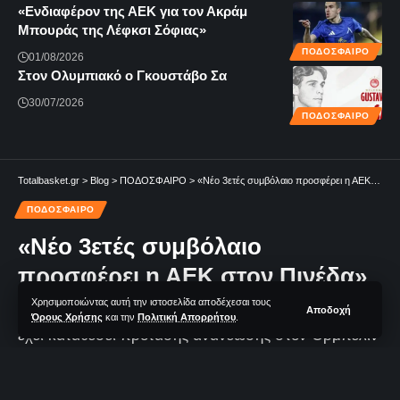
«Ενδιαφέρον της ΑΕΚ για τον Ακράμ
Μπουράς της Λέφκσι Σόφιας»
ΠΟΔΟΣΦΑΙΡΟ
01/08/2026
Στον Ολυμπιακό ο Γκουστάβο Σα
30/07/2026
ΠΟΔΟΣΦΑΙΡΟ
Totalbasket.gr
>
Blog
>
ΠΟΔΟΣΦΑΙΡΟ
>
«Νέο 3ετές συμβόλαιο προσφέρει η ΑΕΚ στον Πινέδα»
ΠΟΔΟΣΦΑΙΡΟ
«Νέο 3ετές συμβόλαιο
προσφέρει η ΑΕΚ στον Πινέδα»
Χρησιμοποιώντας αυτή την ιστοσελίδα αποδέχεσαι τους
Αποδοχή
Δημοσιεύματα από το Μεξικό αναφέρουν πως η ΑΕΚ
Όρους Χρήσης
και την
Πολιτική Απορρήτου
.
έχει καταθέσει πρότασης ανανέωσης στον Ορμπελίν
Πινέδα.