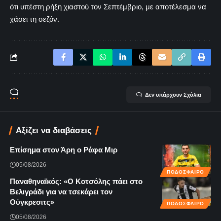
ότι υπέστη ρήξη χιαστού τον Σεπτέμβριο, με αποτέλεσμα να
χάσει τη σεζόν.
Δεν υπάρχουν Σχόλια
Αξίζει να διαβάσεις
Επίσημα στον Άρη ο Ράφα Μιρ
05/08/2026
ΠΟΔΟΣΦΑΙΡΟ
Παναθηναϊκός: «Ο Κοτσόλης πάει στο
Βελιγράδι για να τσεκάρει τον
Ούγκρεσιτς»
ΠΟΔΟΣΦΑΙΡΟ
05/08/2026