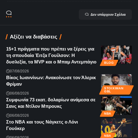
Δεν υπάρχουν Σχόλια
Αξίζει να διαβάσεις
15+1 πράγματα που πρέπει να ξέρεις για
τη σπουδαία Έιτζα Γουίλσον: Η
δυσλεξία, τα MVP και ο Μπαμ Αντεμπάγιο
BLOG
07/08/2026
Βίκος Ιωαννίνων: Ανακοίνωσε τον Άλερικ
Φρίμαν
STOIXIMAN
GBL
06/08/2026
Συμφωνία 73 εκατ. δολαρίων ανάμεσα σε
Σανς και Ντίλον Μπρουκς
NBA
06/08/2026
Στο ΝΒΑ και τους Νάγκετς ο Λόνι
Γουόκερ
NBA
06/08/2026