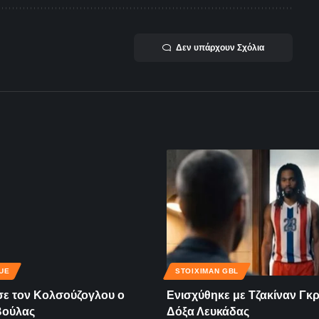
Δεν υπάρχουν Σχόλια
UE
STOIXIMAN GBL
ε τον Κολσούζογλου ο
Ενισχύθηκε με Τζακίναν Γκρ
Βούλας
Δόξα Λευκάδας