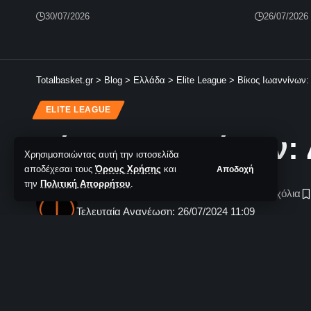
30/07/2026
26/07/2026
Totalbasket.gr
>
Blog
>
Ελλάδα
>
Elite League
>
Βίκος Ιωαννίνων:
ELITE LEAGUE
Βίκος Ιωαννίνων: 
Χρησιμοποιώντας αυτή την ιστοσελίδα
αποδέχεσαι τους
Όρους Χρήσης
και
Αποδοχή
την
Πολιτική Απορρήτου
.
TotalBasket Newsroom
Δεν υπάρχουν Σχόλια
Τελευταία Ανανέωση: 26/07/2024 11:09