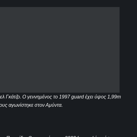
λ Γκάτζο. Ο γεννημένος το 1997 guard έχει ύψος 1,99m
όδους αγωνίστηκε στον Αμύντα.