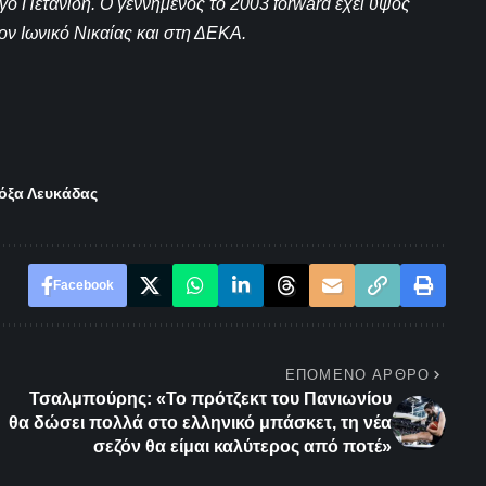
ο Πετανίδη. Ο γεννημένος το 2003 forward έχει ύψος
ον Ιωνικό Νικαίας και στη ΔΕΚΑ.
όξα Λευκάδας
Facebook
ΕΠΌΜΕΝΟ ΆΡΘΡΟ
Τσαλμπούρης: «Το πρότζεκτ του Πανιωνίου
θα δώσει πολλά στο ελληνικό μπάσκετ, τη νέα
σεζόν θα είμαι καλύτερος από ποτέ»