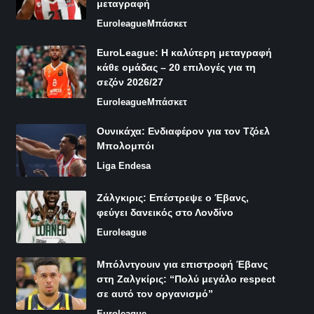
μεταγραφή
Euroleague
Μπάσκετ
EuroLeague: Η καλύτερη μεταγραφή
κάθε ομάδας – 20 επιλογές για τη
σεζόν 2026/27
Euroleague
Μπάσκετ
Ουνικάχα: Ενδιαφέρον για τον Τζόελ
Μπολομπόι
Liga Endesa
Ζάλγκιρις: Επέστρεψε ο Έβανς,
φεύγει δανεικός στο Λονδίνο
Euroleague
Μπόλντγουιν για επιστροφή Έβανς
στη Ζαλγκίρις: “Πολύ μεγάλο respect
σε αυτό τον οργανισμό”
Euroleague