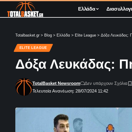
Ελλάδα
Διασυλλογι
Totalbasket.gr
>
Blog
>
Ελλάδα
>
Elite League
>
Δόξα Λευκάδας: Π
ELITE LEAGUE
Δόξα Λευκάδας: Πή
TotalBasket Newsroom
Δεν υπάρχουν Σχόλια
Τελευταία Ανανέωση: 28/07/2024 11:42