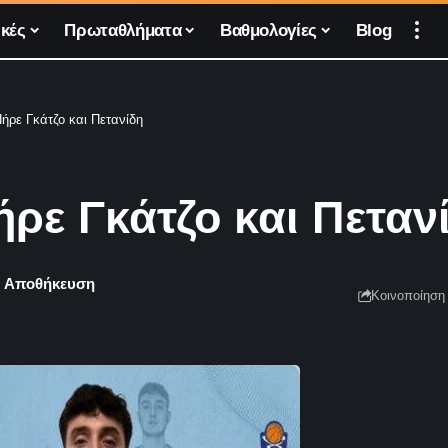
κές
Πρωταθλήματα
Βαθμολογίες
Blog
ήρε Γκάτζο και Πετανίδη
ρε Γκάτζο και Πεταν
Κοινοποίηση