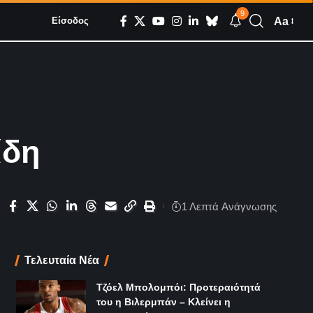
9
Aa
Είσοδος
ίδη
1 Λεπτά Aνάγνωσης
Τελευταία Νέα
Τζόελ Μπολομπόι: Προτεραιότητά
του η Βιλερμπάν – Κλείνει η