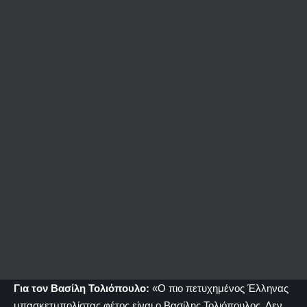
Για τον Βασίλη Τολιόπουλο:
«Ο πιο πετυχημένος Έλληνας
μπασκετμπολίστας φέτος είναι ο Βασίλης Τολιόπουλος. Δεν