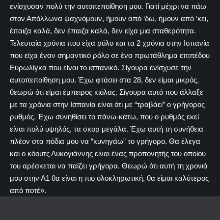
ενίσχυσαν πολύ την αυτοπεποίθηση μου. Γιατί μέχρι να πάω
στον Απόλλωνα ψαχνόμουν, ήμουν από ‘δω, ήμουν από ‘κει,
έπαιζα καλά, δεν έπαιζα καλά, δεν είχα μια σταθερότητα.
Τελευταία χρόνια που είχα ρόλο και τα 2 χρόνια στην Ισπανία
που είχα έναν σημαντικό ρόλο σε ένα πρωτάθλημα επιπέδου
Ευρωλίγκα που είναι το ισπανικό. Σίγουρα ενίσχυσε την
αυτοπεποίθηση μου. Έχω φτάσει στα 28, δεν είμαι μικρός,
θεωρώ ότι είμαι έμπειρος κιόλας. Σίγουρα αυτό που άλλαξε
με τα χρόνια στην Ισπανία είναι ότι με “τραβάει” ο γρήγορος
ρυθμός. Έχω συνηθίσει το πάνω-κάτω, που ο ρυθμός εκεί
είναι πολύ υψηλός, τα σκορ μεγάλα. Έχω αυτή τη συνήθεια
πλέον στα πόδια μου να “κυνηγάω” το γρήγορο. Θα έλεγα
και ο κόουτς Λυκογιάννης είναι ένας προπονητής του οποίου
του αρέσκεται να παίζει γρήγορα. Θεωρώ ότι αυτή τη χρονιά
μου στην Α1 θα είναι η πιο ολοκληρωτική, θα είμαι καλύτερος
από ποτέ».