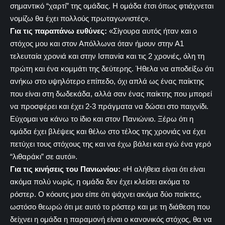
σημαντικό “χαρτί” της ομάδας. Η ομάδα έτσι όπως φτιάχνεται
νομίζω θα έχει πολλούς πρωταγωνιστές».
Για τις παραπάνω ευθύνες:
«Σίγουρα αυτός ήταν και ο
στόχος μου και στον Απόλλωνα όταν ήμουν στην Α1
τελευταία χρονιά και στην Ισπανία και τις 2 χρονιές, όλη τη
πρώτη και ένα κομμάτι της δεύτερης. Ήθελα να αποδείξω ότι
ανήκω στο υψηλότερο επίπεδο, όχι απλά ως ένας παίκτης
που είναι στη δωδεκάδα, αλλά σαν ένας παίκτης που μπορεί
να προσφέρει και έχει 2-3 πράγματα να δώσει στο παιχνίδι.
Εύχομαι να κάνω το ίδιο και στον Πανιώνιο. Ξέρω ότι η
ομάδα έχει βλέψεις και θέλω στο τέλος της χρονιάς να έχει
πετύχει τους στόχους της και να έχω βάλει και εγώ ένα γερό
“λιθαράκι” σε αυτό».
Για τις κινήσεις του Πανιωνίου:
«Η αλήθεια είναι ότι είναι
ακόμα πολύ νωρίς, η ομάδα δεν έχει κλείσει ακόμα το
ρόστερ. Ο κόουτς μου είπε ότι ψάχνει ακόμα δύο παίκτες,
ωστόσο θεωρώ ότι με αυτό το ρόστερ και με τη διάθεση που
δείχνει η ομάδα η παραμονή είναι ο κανονικός στόχος, θα να