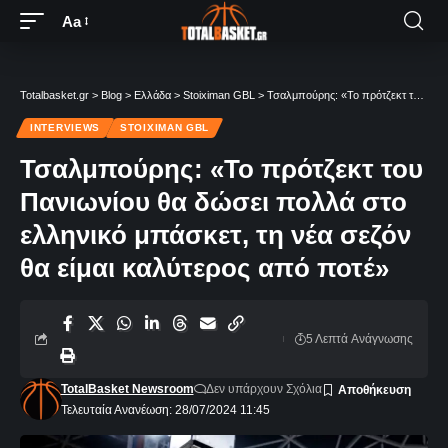
Aa
Totalbasket.gr
>
Blog
>
Ελλάδα
>
Stoiximan GBL
>
Τσαλμπούρης: «Το πρότζεκτ του Πανιωνίου θα δώσει πολλά στο ελληνικό μπάσκετ, τη νέα σεζόν θα είμαι καλύτερος από ποτέ»
INTERVIEWS
STOIXIMAN GBL
Τσαλμπούρης: «Το πρότζεκτ του
Πανιωνίου θα δώσει πολλά στο
ελληνικό μπάσκετ, τη νέα σεζόν
θα είμαι καλύτερος από ποτέ»
5 Λεπτά Aνάγνωσης
TotalBasket Newsroom
Δεν υπάρχουν Σχόλια
Τελευταία Ανανέωση: 28/07/2024 11:45