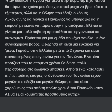
Ήταν δύσκολη η αγορά για ‘μένα στην Ευρώπη. Είχα πει ότι
θα πάρω τον χρόνο μου όσο χρειαστεί μέχρι να βρω κάτι στο
εξωτερικό, αλλά και η θέληση που έδειξε ο κόουτς
Λυκογιάννης και γενικά ο Πανιώνιος να υπογράψω και η
επιμονή με έκανε να πάρω αυτήν την απόφαση. Βλέπω ότι
γίνεται μια πολύ σοβαρή προσπάθεια και οργανωτικά και
οικονομικά. Πρόκειται για μια ομάδα που έχει φανέλα με ένα
συγκεκριμένο βάρος. Θεώρησα ότι είναι μια ευκαιρία για
‘μένα. Γυρνάω στην Ελλάδα μετά από 2 χρόνια και είμαι
ικανοποιημένος που γυρνάω για τον Πανιώνιο. Είναι ένα
πρότζεκτ που τα επόμενα χρόνια θα δώσει πολύ
περισσότερα στο ελληνικό μπάσκετ. Απ’ ό,τι έχω καταλάβει
απ’ τις πρώτες επαφές, οι άνθρωποι του Πανιωνίου έχουν
μεγάλη αισιοδοξία και μεγάλη θέληση, οπότε είμαι
χαρούμενος που από τη πρώτη χρονιά του Πανιωνίου στην
Α1 θα είμαι κομμάτι της προσπάθειας αυτής».