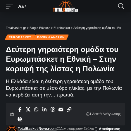
Aa
Totalbasket.gr
>
Blog
>
Εθνικές
>
Eurobasket
>
Δεύτερη γηραιότερη ομάδα του Ευρωμπάσκετ η Εθνική – Στην κορυφή της λίστας η Πολωνία
EUROBASKET
ΕΘΝΙΚΉ ΑΝΔΡΏΝ
Δεύτερη γηραιότερη ομάδα του
Ευρωμπάσκετ η Εθνική – Στην
κορυφή της λίστας η Πολωνία
Η Ελλάδα είναι η δεύτερη γηραιότερη ομάδα του
Ευρωμπάσκετ σε μέσο όρο ηλικίας, με την Πολωνία
να κερδίζει αυτή την... πρωτιά.
1 Λεπτά Aνάγνωσης
TotalBasket Newsroom
Δεν υπάρχουν Σχόλια