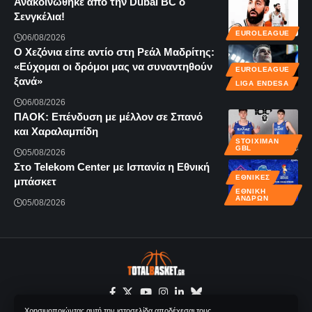
Ανακοινώθηκε από την Dubai BC ο
Σενγκέλια!
EUROLEAGUE
06/08/2026
Ο Χεζόνια είπε αντίο στη Ρεάλ Μαδρίτης:
«Εύχομαι οι δρόμοι μας να συναντηθούν
EUROLEAGUE
ξανά»
LIGA ENDESA
06/08/2026
ΠΑΟΚ: Επένδυση με μέλλον σε Σπανό
και Χαραλαμπίδη
STOIXIMAN
GBL
05/08/2026
Στο Telekom Center με Ισπανία η Εθνική
ΕΘΝΙΚΈΣ
μπάσκετ
ΕΘΝΙΚΉ
ΑΝΔΡΏΝ
05/08/2026
Χρησιμοποιώντας αυτή την ιστοσελίδα αποδέχεσαι τους