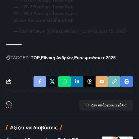
– 28.2 Average Team Age
– 28.1 Average Team Age…
pic.twitter.com/cU3iVuVFVh
— BasketNews (@BasketNews_com)
August 25, 2025
TAGGED:
TOP
Εθνική Ανδρών
Ευρωμπάσκετ 2025
Δεν υπάρχουν Σχόλια
Αξίζει να διαβάσεις