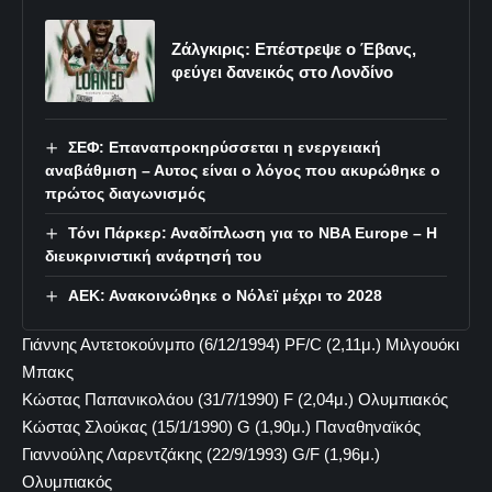
Ζάλγκιρις: Επέστρεψε ο Έβανς,
φεύγει δανεικός στο Λονδίνο
ΣΕΦ: Επαναπροκηρύσσεται η ενεργειακή
αναβάθμιση – Αυτος είναι ο λόγος που ακυρώθηκε ο
πρώτος διαγωνισμός
Τόνι Πάρκερ: Αναδίπλωση για το NBA Europe – Η
διευκρινιστική ανάρτησή του
ΑΕΚ: Ανακοινώθηκε ο Νόλεϊ μέχρι το 2028
Γιάννης Αντετοκούνμπο (6/12/1994) PF/C (2,11μ.) Μιλγουόκι
Μπακς
Κώστας Παπανικολάου (31/7/1990) F (2,04μ.) Ολυμπιακός
Κώστας Σλούκας (15/1/1990) G (1,90μ.) Παναθηναϊκός
Γιαννούλης Λαρεντζάκης (22/9/1993) G/F (1,96μ.)
Ολυμπιακός