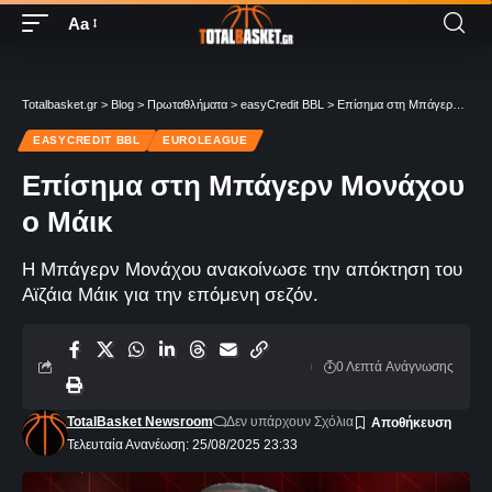
Aa
Totalbasket.gr
>
Blog
>
Πρωταθλήματα
>
easyCredit BBL
>
Επίσημα στη Μπάγερν Μονάχου ο Μάικ
EASYCREDIT BBL
EUROLEAGUE
Επίσημα στη Μπάγερν Μονάχου
ο Μάικ
Η Μπάγερν Μονάχου ανακοίνωσε την απόκτηση του
Αϊζάια Μάικ για την επόμενη σεζόν.
0 Λεπτά Aνάγνωσης
TotalBasket Newsroom
Δεν υπάρχουν Σχόλια
Τελευταία Ανανέωση: 25/08/2025 23:33