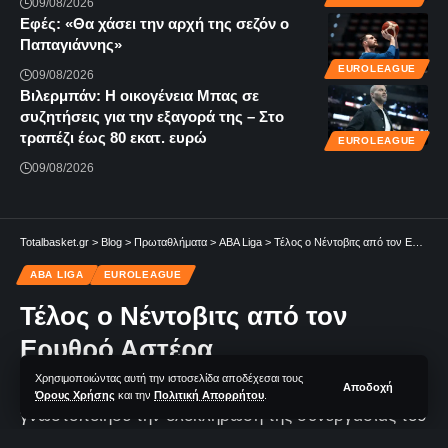
09/08/2026
Εφές: «Θα χάσει την αρχή της σεζόν ο
Παπαγιάννης»
EUROLEAGUE
09/08/2026
Βιλερμπάν: Η οικογένεια Μπας σε
συζητήσεις για την εξαγορά της – Στο
τραπέζι έως 80 εκατ. ευρώ
EUROLEAGUE
09/08/2026
Totalbasket.gr
>
Blog
>
Πρωταθλήματα
>
ABA Liga
>
Τέλος ο Νέντοβιτς από τον Ερυθρό Αστέρα
ABA LIGA
EUROLEAGUE
Τέλος ο Νέντοβιτς από τον
Ερυθρό Αστέρα
Χρησιμοποιώντας αυτή την ιστοσελίδα αποδέχεσαι τους
Αποδοχή
Ο Ερυθρός Αστέρας με ανακοίνωση του
Όρους Χρήσης
και την
Πολιτική Απορρήτου
.
γνωστοποίησε την ολοκλήρωση της συνεργασίας του
με τον Νεμάνια Νέντοβιτς.