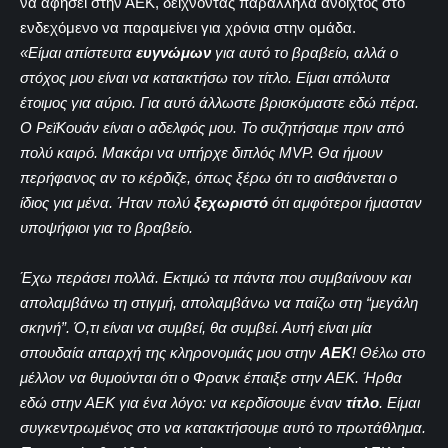
να αφήσει στην ΑΕΚ, δείχνοντας παράλληλα ανοιχτός στο
ενδεχόμενο να παραμείνει για χρόνια στην ομάδα.
«Είμαι απίστευτα
ευγνώμων
για αυτό το βραβείο, αλλά ο
στόχος μου είναι να κατακτήσω τον τίτλο. Είμαι απόλυτα
έτοιμος για αύριο. Για αυτό άλλωστε βρισκόμαστε εδώ πέρα.
Ο ΡεϊΚουάν είναι ο αδελφός μου. Το συζητήσαμε πριν από
πολύ καιρό. Μακάρι να υπήρχε διπλός MVP. Θα ήμουν
περήφανος αν το κέρδιζε, όπως ξέρω ότι το αισθάνεται ο
ίδιος για μένα. Ήταν πολύ
ξεχωριστό
ότι αμφότεροι ήμασταν
υποψήφιοι για το βραβείο.
Έχω περάσει πολλά. Εκτιμώ τα πάντα που συμβαίνουν και
απολαμβάνω τη στιγμή, απολαμβάνω να παίζω στη “μεγάλη
σκηνή”. Ό,τι είναι να συμβεί, θα συμβεί. Αυτή είναι μία
σπουδαία απαρχή της κληρονομιάς μου στην
ΑΕΚ
! Θέλω στο
μέλλον να θυμούνται ότι ο Φρανκ έπαιξε στην ΑΕΚ. Ήρθα
εδώ στην ΑΕΚ για ένα λόγο: να κερδίσουμε έναν
τίτλο
. Είμαι
συγκεντρωμένος στο να κατακτήσουμε αυτό το πρωτάθλημα.