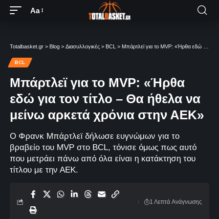
Aa
Totalbasket.gr
>
Blog
>
Διασυλλογικές
>
BCL
>
Μπάρτλεϊ για το MVP: «Ήρθα εδώ για τον τίτλο – Θα ήθελα να μείνω αρκετά χρόνια στην ΑΕΚ»
BCL
Μπάρτλεϊ για το MVP: «Ήρθα
εδώ για τον τίτλο – Θα ήθελα να
μείνω αρκετά χρόνια στην ΑΕΚ»
Ο Φρανκ Μπάρτλεϊ δήλωσε ευγνώμων για το
βραβείο του MVP στο ΒCL, τόνισε όμως πως αυτό
που μετράει πάνω από όλα είναι η κατάκτηση του
τίτλου με την ΑΕΚ.
1 Λεπτά Aνάγνωσης