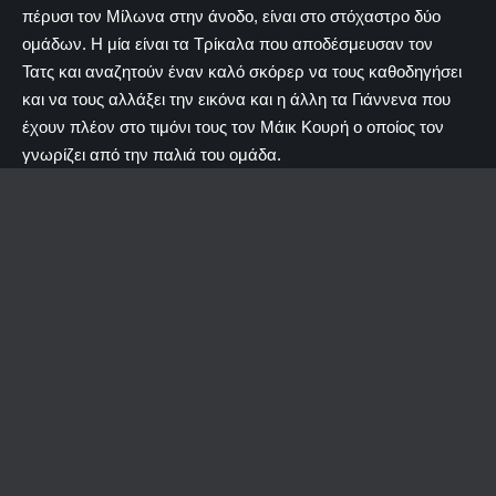
πέρυσι τον Μίλωνα στην άνοδο, είναι στο στόχαστρο δύο
ομάδων. Η μία είναι τα Τρίκαλα που αποδέσμευσαν τον
Τατς και αναζητούν έναν καλό σκόρερ να τους καθοδηγήσει
και να τους αλλάξει την εικόνα και η άλλη τα Γιάννενα που
έχουν πλέον στο τιμόνι τους τον Μάικ Κουρή ο οποίος τον
γνωρίζει από την παλιά του ομάδα.