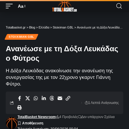
Aa
Totalbasket.gr
>
Blog
>
Ελλάδα
>
Stoiximan GBL
>
Ανανέωσε με τη Δόξα Λευκάδας ο Φύτρος
STOIXIMAN GBL
Ανανέωσε με τη Δόξα Λευκάδας
ο Φύτρος
Η Δόξα Λευκάδας ανακοίνωσε την ανανέωση της
συνεργασίας της με τον 22χρονο γκαρντ Γιάννη
Φύτρο.
1 Λεπτά Aνάγνωσης
TotalBasket Newsroom
4 Προβολές
Δεν υπάρχουν Σχόλια