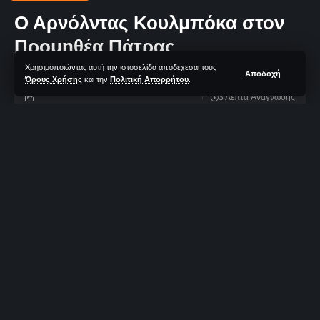
Ο Αρνόλντας Κουλμπόκα στον
Προμηθέα Πάτρας
Χρησιμοποιώντας αυτή την ιστοσελίδα αποδέχεσαι τους
Αποδοχή
Όρους Χρήσης
και την
Πολιτική Απορρήτου
.
3 Λεπτά Aνάγνωσης
Αλέξανδρος Κουμπούρας
- Editor
1 Προβολή
Δεν υπάρχουν Σχόλια
Τελευταία Ανανέωση: 29/06/2026 14:51