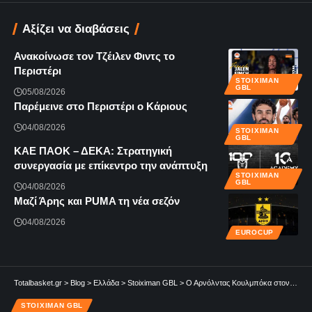
Αξίζει να διαβάσεις
Ανακοίνωσε τον Τζέιλεν Φιντς το
Περιστέρι
STOIXIMAN
GBL
05/08/2026
Παρέμεινε στο Περιστέρι ο Κάριους
04/08/2026
STOIXIMAN
GBL
KAE ΠΑΟΚ – ΔΕΚΑ: Στρατηγική
συνεργασία με επίκεντρο την ανάπτυξη
STOIXIMAN
GBL
04/08/2026
Μαζί Άρης και PUMA τη νέα σεζόν
04/08/2026
EUROCUP
Totalbasket.gr
>
Blog
>
Ελλάδα
>
Stoiximan GBL
>
Ο Αρνόλντας Κουλμπόκα στον Προμηθέα Πάτρας
STOIXIMAN GBL