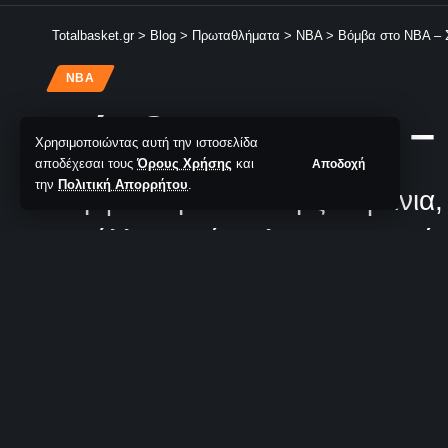
Totalbasket.gr
>
Blog
>
Πρωταθλήματα
>
NBA
>
Βόμβα στο ΝΒΑ – 
NBA
Βόμβα στο ΝΒΑ – 
Χρησιμοποιώντας αυτή την ιστοσελίδα
αποδέχεσαι τους
Όρους Χρήσης
και
Αποδοχή
την
Πολιτική Απορρήτου
.
Σύμφωνα με τον Σαμς Σαράνια, 
αντάλλαγμα έστειλαν στους Μέμφ
TotalBasket Newsroom
11 Προβολές
Δεν υπά
Τελευταία Ανανέωση: 29/06/2026 23:53