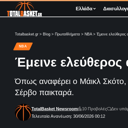
Ελλάδα
Διασυλλογι
Totalbasket.gr
>
Blog
>
Πρωταθλήματα
>
NBA
>
Έμεινε ελεύθερος 
NBA
Έμεινε ελεύθερος
Όπως αναφέρει ο Μάικλ Σκότο, 
Σέρβο παικταρά.
TotalBasket Newsroom
10 Προβολές
Δεν υπά
Τελευταία Ανανέωση: 30/06/2026 00:12