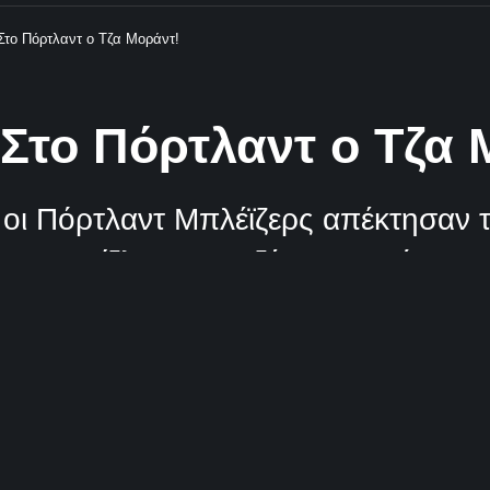
Στο Πόρτλαντ ο Τζα Μοράντ!
Στο Πόρτλαντ ο Τζα 
οι Πόρτλαντ Μπλέϊζερς απέκτησαν 
ις Γκρίζλις τους Τζέραμι Γκράντ και
ρχουν Σχόλια
Κοινοποίηση