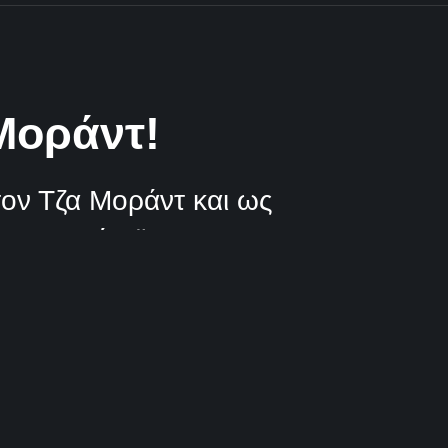
Μοράντ!
τον Τζα Μοράντ και ως
 Κρις Μάρεϊ!
0 Λεπτά Aνάγνωσης