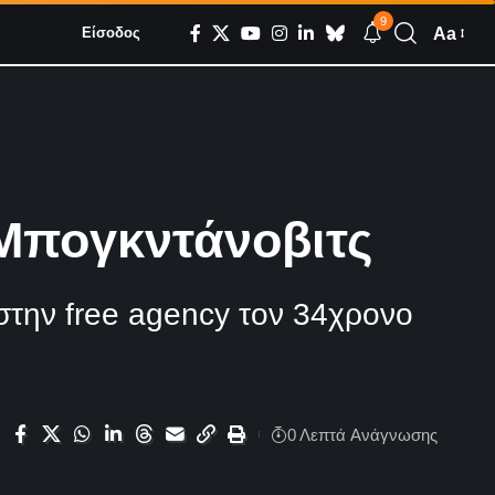
9
Aa
Είσοδος
 Μπογκντάνοβιτς
στην free agency τον 34χρονο
0 Λεπτά Aνάγνωσης