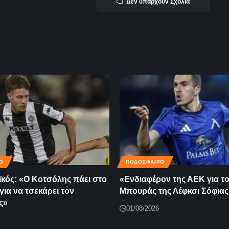
Δεν υπάρχουν Σχόλια
Ο
ΠΟΔΟΣΦΑΙΡΟ
κός: «Ο Κοτσόλης πάει στο
«Ενδιαφέρον της ΑΕΚ για τ
για να τσεκάρει τον
Μπουράς της Λέφκσι Σόφιας
ς»
01/08/2026