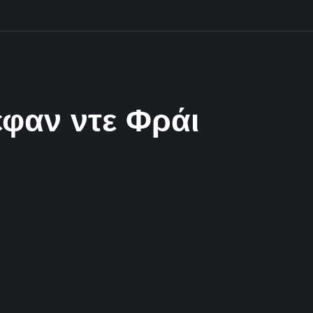
έφαν ντε Φράι
2 Λεπτά Aνάγνωσης