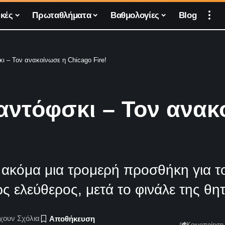
κές
Πρωταθλήματα
Βαθμολογίες
Blog
ι – Τον ανακοίνωσε η Chicago Fire!
βαντόφσκι – Τον ανακ
 ακόμα μια τρομερή προσθήκη για 
ς ελεύθερος, μετά το φινάλε της θη
χουν Σχόλια
Κοινοποίηση