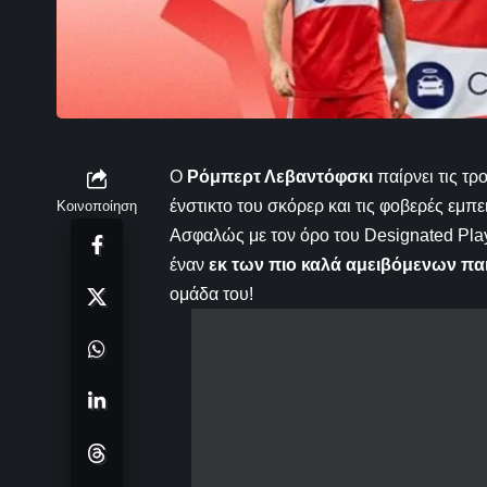
Ο
Ρόμπερτ Λεβαντόφσκι
παίρνει τις τρ
ένστικτο του σκόρερ και τις φοβερές εμπε
Κοινοποίηση
Ασφαλώς με τον όρο του Designated Pla
έναν
εκ των πιο καλά αμειβόμενων πα
ομάδα του!