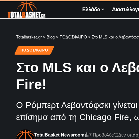
Ελλάδα
Διασυλλογι
Totalbasket.gr
>
Blog
>
ΠΟΔΟΣΦΑΙΡΟ
>
Στο MLS και ο Λεβαντόφσκ
ΠΟΔΟΣΦΑΙΡΟ
Στο MLS και ο Λε
Fire!
Ο Ρόμπερτ Λεβαντόφσκι γίνεται
επίσημα από τη Chicago Fire, ω
TotalBasket Newsroom
7 Προβολές
Δεν υπάρ