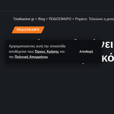
Totalbasket.gr
>
Blog
>
ΠΟΔΟΣΦΑΙΡΟ
>
Ρομάνο: Τελειώνει η μετ
ΠΟΔΟΣΦΑΙΡΟ
Ρομάνο: Τελειώνει
Χρησιμοποιώντας αυτή την ιστοσελίδα
αποδέχεσαι τους
Όρους Χρήσης
και
Αποδοχή
στον Παναθηναϊκ
την
Πολιτική Απορρήτου
.
Αλέξανδρος Κουμπούρας
- Editor
Δεν υπάρχουν
Τελευταία Ανανέωση: 24/06/2026 23:41