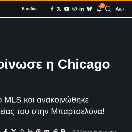
9
Aa
Είσοδος
οίνωσε η Chicago
το MLS και ανακοινώθηκε
τείας του στην Μπαρτσελόνα!
0 Λεπτά Aνάγνωσης