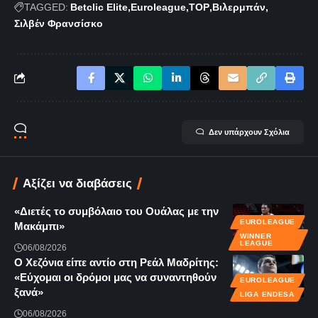
TAGGED:
Betclic Elite
Euroleague
TOP
Βιλερμπάν
Σιλβέν Φρανσίσκο
Δεν υπάρχουν Σχόλια
Αξίζει να διαβάσεις
«Διετές το συμβόλαιο του Ουάλας με την
EUROLEAGUE
Μακάμπι»
WINNER
LEAGUE
06/08/2026
Ο Χεζόνια είπε αντίο στη Ρεάλ Μαδρίτης:
«Εύχομαι οι δρόμοι μας να συναντηθούν
EUROLEAGUE
ξανά»
LIGA ENDESA
06/08/2026