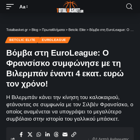
Aa
Totalbasket.gr
>
Blog
>
Πρωταθλήματα
>
Betclic Elite
>
Βόμβα στη EuroLeague: Ο Φρανσίσκο συμφώνησε με τη Βιλερμπάν έναντι 4 εκατ. ευρώ τον χρόνο!
BETCLIC ELITE
EUROLEAGUE
Βόμβα στη EuroLeague: Ο
Φρανσίσκο συμφώνησε με τη
Βιλερμπάν έναντι 4 εκατ. ευρώ
τον χρόνο!
Η Βιλερμπάν κάνει την κίνηση του καλοκαιριού,
φτάνοντας σε συμφωνία με τον Σιλβέν Φρανσίσκο, ο
οποίος αναμένεται να υπογράψει το μεγαλύτερο
συμβόλαιο στην ιστορία του γαλλικού μπάσκετ.
1 Λεπτά Aνάγνωσης