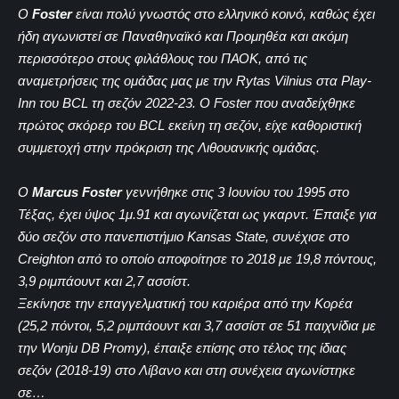
Ο
Foster
είναι πολύ γνωστός στο ελληνικό κοινό, καθώς έχει
ήδη αγωνιστεί σε Παναθηναϊκό και Προμηθέα και ακόμη
περισσότερο στους φιλάθλους του ΠΑΟΚ, από τις
αναμετρήσεις της ομάδας μας με την Rytas Vilnius στα Play-
Inn του BCL τη σεζόν 2022-23. Ο Foster που αναδείχθηκε
πρώτος σκόρερ του BCL εκείνη τη σεζόν, είχε καθοριστική
συμμετοχή στην πρόκριση της Λιθουανικής ομάδας.
Ο
Marcus Foster
γεννήθηκε στις 3 Ιουνίου του 1995 στο
Τέξας, έχει ύψος 1μ.91 και αγωνίζεται ως γκαρντ. Έπαιξε για
δύο σεζόν στο πανεπιστήμιο Kansas State, συνέχισε στο
Creighton από το οποίο αποφοίτησε το 2018 με 19,8 πόντους,
3,9 ριμπάουντ και 2,7 ασσίστ.
Ξεκίνησε την επαγγελματική του καριέρα από την Κορέα
(25,2 πόντοι, 5,2 ριμπάουντ και 3,7 ασσίστ σε 51 παιχνίδια με
την Wonju DB Promy), έπαιξε επίσης στο τέλος της ίδιας
σεζόν (2018-19) στο Λίβανο και στη συνέχεια αγωνίστηκε
σε…