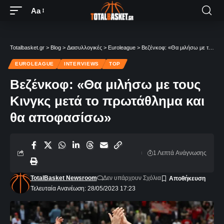
Aa
Totalbasket.gr
>
Blog
>
Διασυλλογικές
>
Euroleague
>
Βεζένκοφ: «Θα μιλήσω με τους Κινγκς μετά το πρωτάθλημα και θα αποφασίσω»
EUROLEAGUE
INTERVIEWS
TOP
Βεζένκοφ: «Θα μιλήσω με τους
Κινγκς μετά το πρωτάθλημα και
θα αποφασίσω»
1 Λεπτά Aνάγνωσης
TotalBasket Newsroom
Δεν υπάρχουν Σχόλια
Τελευταία Ανανέωση: 28/05/2023 17:23