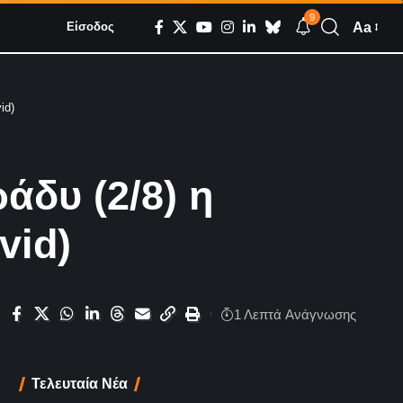
9
Aa
Είσοδος
id)
άδυ (2/8) η
vid)
1 Λεπτά Aνάγνωσης
Τελευταία Νέα