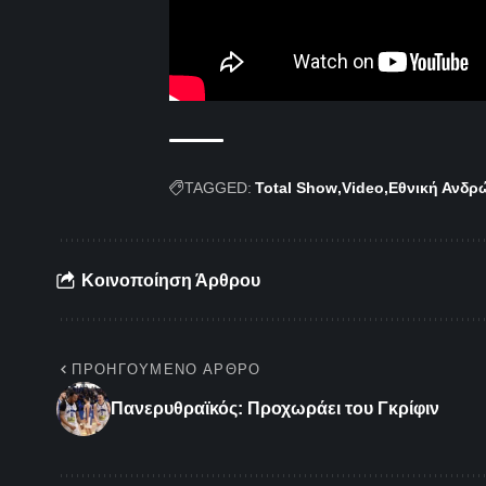
TAGGED:
Total Show
Video
Εθνική Ανδρ
Κοινοποίηση Άρθρου
ΠΡΟΗΓΟΎΜΕΝΟ ΆΡΘΡΟ
Πανερυθραϊκός: Προχωράει του Γκρίφιν