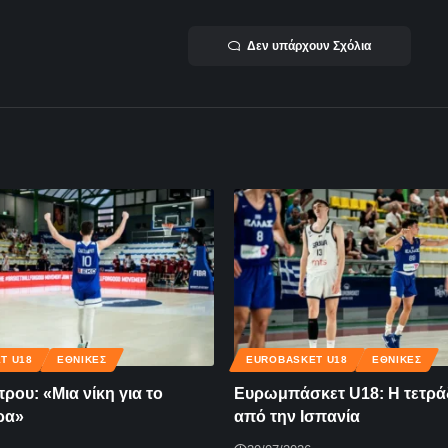
Δεν υπάρχουν Σχόλια
T U18
ΕΘΝΙΚΈΣ
EUROBASKET U18
ΕΘΝΙΚΈΣ
ρου: «Μια νίκη για το
Ευρωμπάσκετ U18: Η τετρά
ρα»
από την Ισπανία