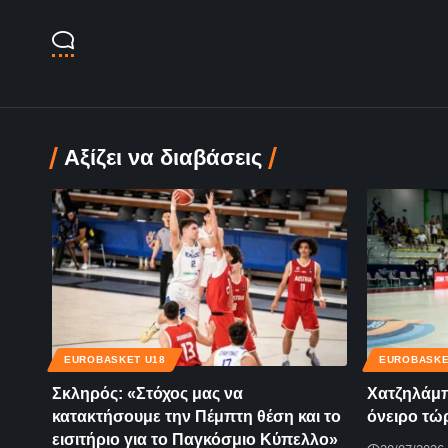
Αξίζει να διαβάσεις
EUROBASKET U18
EUROBASKE
Σκληρός: «Στόχος μας να
Χατζηλάμπ
κατακτήσουμε την Πέμπτη θέση και το
όνειρο τώ
εισιτήριο για το Παγκόσμιο Κύπελλο»