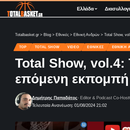
Ελλάδα
Διασυλλογι
Totalbasket.gr
>
Blog
>
Εθνικές
>
Εθνική Ανδρών
>
Total Show, vo
TOP
TOTAL SHOW
VIDEO
ΕΘΝΙΚΈΣ
ΕΘΝΙΚΉ 
Total Show, vol.4
επόμενη εκπομπή 
Δημήτρης Παπαδάτος
- Editor & Podcast Co-Host
Τελευταία Ανανέωση: 01/08/2024 21:02