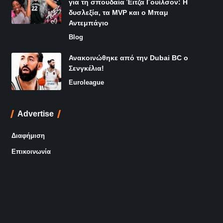
για τη σπουδαία Έιτζα Γουίλσον: Η
δυσλεξία, τα MVP και ο Μπαμ
Αντεμπάγιο
Blog
Ανακοινώθηκε από την Dubai BC ο
Σενγκέλια!
Euroleague
Advertise
Διαφήμιση
Επικοινωνία