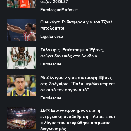
σεζόν 2026/27
Euroleague
Μπάσκετ
Ουνικάχα: Ενδιαφέρον για τον Τζόελ
Μπολομπόι
Liga Endesa
Ζάλγκιρις: Επέστρεψε ο Έβανς,
φεύγει δανεικός στο Λονδίνο
Euroleague
Μπόλντγουιν για επιστροφή Έβανς
στη Ζαλγκίρις: “Πολύ μεγάλο respect
σε αυτό τον οργανισμό”
Euroleague
ΣΕΦ: Επαναπροκηρύσσεται η
ενεργειακή αναβάθμιση – Αυτος είναι
ο λόγος που ακυρώθηκε ο πρώτος
διαγωνισμός