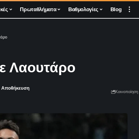
κές
Πρωταθλήματα
Βαθμολογίες
Blog
τάρο
με Λαουτάρο
Κοινοποίηση