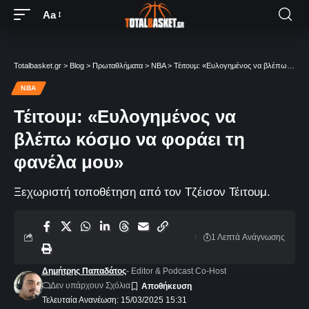
Aa
Totalbasket.gr
>
Blog
>
Πρωταθλήματα
>
NBA
>
Τέιτουμ: «Ευλογημένος να βλέπω κόσμο να φοράει τη φανέλα μου»
NBA
Τέιτουμ: «Ευλογημένος να
βλέπω κόσμο να φοράει τη
φανέλα μου»
Ξεχωριστή τοποθέτηση από τον Τζέισον Τέιτουμ.
1 Λεπτά Aνάγνωσης
Δημήτρης Παπαδάτος
- Editor & Podcast Co-Host
Δεν υπάρχουν Σχόλια
Τελευταία Ανανέωση: 15/03/2025 15:31