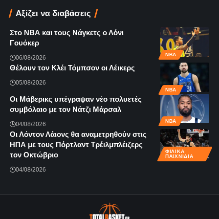
Αξίζει να διαβάσεις
Στο ΝΒΑ και τους Νάγκετς ο Λόνι
Γουόκερ
NBA
06/08/2026
Θέλουν τον Κλέι Τόμπσον οι Λέικερς
05/08/2026
NBA
Οι Μάβερικς υπέγραψαν νέο πολυετές
συμβόλαιο με τον Νάτζι Μάρσαλ
NBA
04/08/2026
Οι Λόντον Λάιονς θα αναμετρηθούν στις
ΗΠΑ με τους Πόρτλαντ Τρέιλμπλέιζερς
ΦΙΛΙΚΆ
τον Οκτώβριο
ΠΑΙΧΝΊΔΙΑ
04/08/2026