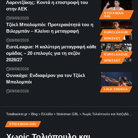
Λαρεντζάκης: Κοντά η επιστροφή του
στην ΑΕΚ
STOIXIMAN
GBL
09/08/2026
Τζόελ Μπολομπόι: Προτεραιότητά του η
Βιλερμπάν – Κλείνει η μεταγραφή
EUROLEAGUE
ΜΠΆΣΚΕΤ
08/08/2026
EuroLeague: Η καλύτερη μεταγραφή κάθε
ομάδας – 20 επιλογές για τη σεζόν
EUROLEAGUE
2026/27
ΜΠΆΣΚΕΤ
08/08/2026
Ουνικάχα: Ενδιαφέρον για τον Τζόελ
Μπολομπόι
LIGA ENDESA
09/08/2026
Totalbasket.gr
>
Blog
>
Ελλάδα
>
Stoiximan GBL
>
Χωρίς Τολιόπουλο και Χατζηδάκη απέναντι στην Καρδίτσα ο Άρης
STOIXIMAN GBL
Χωρίς Τολιόπουλο και