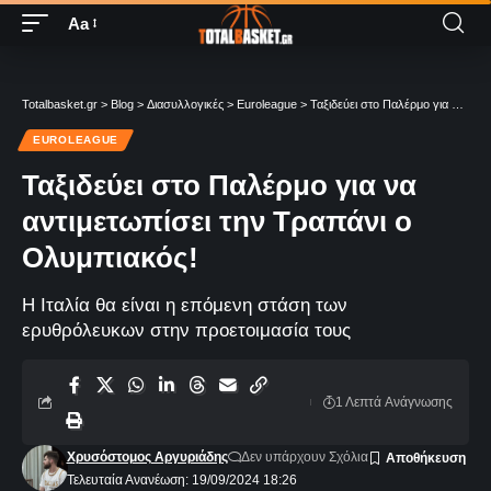
Aa
Totalbasket.gr
>
Blog
>
Διασυλλογικές
>
Euroleague
>
Ταξιδεύει στο Παλέρμο για να αντιμετωπίσει την Τραπάνι ο Ολυμπιακός!
EUROLEAGUE
Ταξιδεύει στο Παλέρμο για να
αντιμετωπίσει την Τραπάνι ο
Ολυμπιακός!
Η Ιταλία θα είναι η επόμενη στάση των
ερυθρόλευκων στην προετοιμασία τους
1 Λεπτά Aνάγνωσης
Χρυσόστομος Αργυριάδης
Δεν υπάρχουν Σχόλια
Τελευταία Ανανέωση: 19/09/2024 18:26