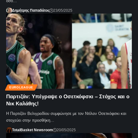
όσο…
Δημήτρης Παπαδάτος
23/05/2025
EUROLEAGUE
Παρτιζάν: Υπέγραψε ο Οσετκόφσκι – Στόχος και ο
Νικ Καλάθης!
Η Παρτιζάν Βελιγραδίου συμφώνησε με τον Ντίλαν Οσετκόφσκι και
στοχεύει στην προσθήκη…
TotalBasket Newsroom
20/05/2025