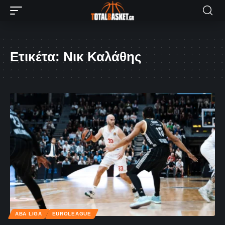
Ετικέτα:
Νικ Καλάθης
ABA LIGA
EUROLEAGUE