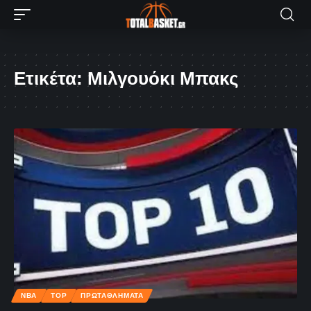
Ετικέτα:
Μιλγουόκι Μπακς
NBA
TOP
ΠΡΩΤΑΘΛΗΜΑΤΑ