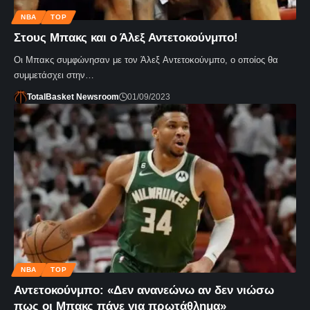
NBA
TOP
Στους Μπακς και ο Άλεξ Αντετοκούνμπο!
Οι Μπακς συμφώνησαν με τον Άλεξ Αντετοκούνμπο, ο οποίος θα
συμμετάσχει στην…
TotalBasket Newsroom
01/09/2023
NBA
TOP
Αντετοκούνμπο: «Δεν ανανεώνω αν δεν νιώσω
πως οι Μπακς πάνε για πρωτάθλημα»