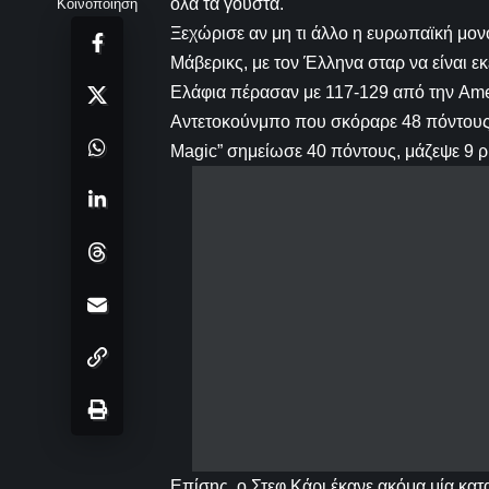
όλα τα γούστα.
Κοινοποίηση
Ξεχώρισε αν μη τι άλλο η ευρωπαϊκή μονο
Μάβερικς, με τον Έλληνα σταρ να είναι εκ
Ελάφια πέρασαν με 117-129 από την Amer
Αντετοκούνμπο που σκόραρε 48 πόντους, 
Magic” σημείωσε 40 πόντους, μάζεψε 9 ρι
Επίσης, ο Στεφ Κάρι έκανε ακόμα μία κατ