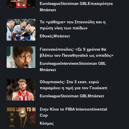
Euroleague
Stoiximan GBL
Επικαιρότητα
Μπάσκετ
Το «μάθημα» του Σπανούλη και η
πρώτη νίκη των παίδων
Εθνικές
Μπάσκετ
Γιαννακόπουλος: «Σε 5 χρόνια θα
βλέπω τον Παναθηναϊκό ως οπαδός»
Euroleague
Interviews
Stoiximan GBL
Μπάσκετ
Ολυμπιακός: Στα 3 εκατ. ευρώ
παραμένει η τιμή για τον Γουόκαπ
Euroleague
Stoiximan GBL
Μπάσκετ
Στην Κίνα το FIBA Intercontinental
Cup
Κόσμος