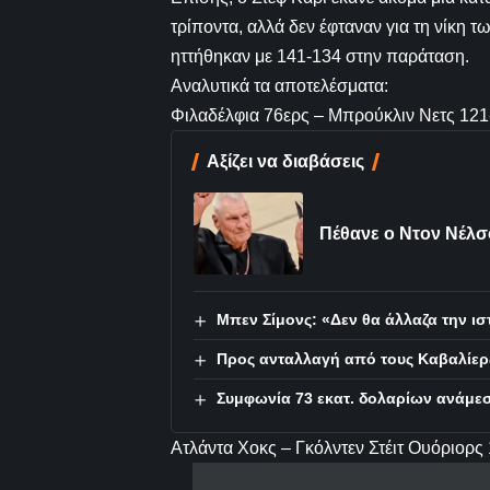
τρίποντα, αλλά δεν έφταναν για τη νίκη τ
ηττήθηκαν με 141-134 στην παράταση.
Αναλυτικά τα αποτελέσματα:
Φιλαδέλφια 76ερς – Μπρούκλιν Νετς 121
Αξίζει να διαβάσεις
Πέθανε ο Ντον Νέλσο
Μπεν Σίμονς: «Δεν θα άλλαζα την ιστ
Προς ανταλλαγή από τους Καβαλίερ
Συμφωνία 73 εκατ. δολαρίων ανάμεσ
Ατλάντα Χοκς – Γκόλντεν Στέιτ Ουόριορς