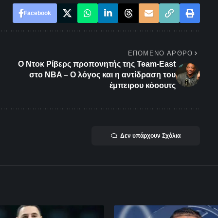
Facebook
ΕΠΌΜΕΝΟ ΆΡΘΡΟ
Ο Ντοκ Ρίβερς προπονητής της Team-East
στο NBA – Ο λόγος και η αντίδραση του
έμπειρου κόοουτς
Δεν υπάρχουν Σχόλια