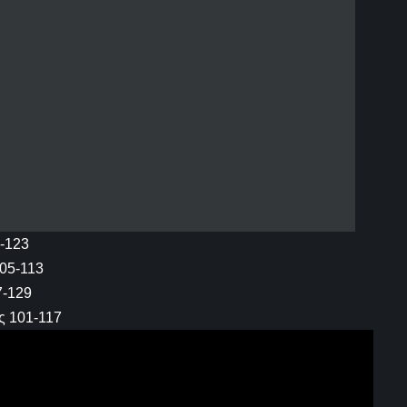
5-123
105-113
7-129
ς 101-117