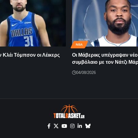
NBA
 Κλέι Τόμπσον οι Λέικερς
Οι Μάβερικς υπέγραψαν νέο
συμβόλαιο με τον Νάτζι Μά
04/08/2026