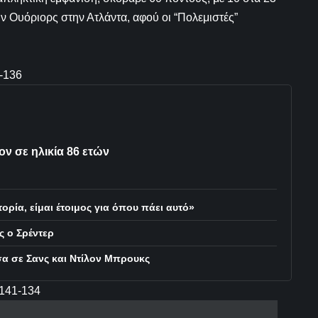
ων Ουόριορς στην Ατλάντα, αφού οι “Πολεμιστές”
-136
ν σε ηλικία 86 ετών
ορία, είμαι έτοιμος για όπου πάει αυτό»
ς ο Σρέντερ
α σε Σανς και Ντίλον Μπρουκς
 141-134