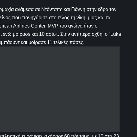
μαχία ανάμεσα σε Ντόντσιτς και Γιάννη στην έδρα τον
είνος που πανηγύρισε στο τέλος τη νίκη, μιας και τα
ican Airlines Center. MVP του αγώνα ήταν ο
ενώ μοίρασε και 10 ασίστ. Στην αντίπερα όχθη, ο “Luka
μπάουντ και μοίρασε 11 τελικές πάσες.
απληκτική εμφάνιση, σκόραρε 60 πόντους, με 10 στα 23