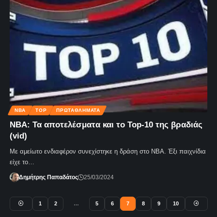
NBA
TOP
ΠΡΩΤΑΘΛΗΜΑΤΑ
NBA: Τα αποτελέσματα και το Top-10 της βραδιάς
(vid)
Με αμείωτο ενδιαφέρον συνεχίστηκε η δράση στο NBA. Έξι παιχνίδια
είχε το…
Δημήτρης Παπαδάτος
25/03/2024
1
2
…
5
6
7
8
9
10