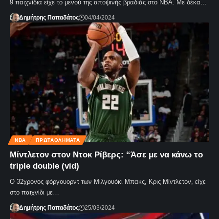
9 παιχνίδια είχε το μενού της αποψινής βραδιάς στο NBA. Με δέκα…
Δημήτρης Παπαδάτος
04/04/2024
NBA
ΠΡΩΤΑΘΛΗΜΑΤΑ
Μίντλετον στον Ντοκ Ρίβερς: “Άσε με να κάνω το
triple double (vid)
Ο 32χρονος φόργουορντ των Μιλγουόκι Μπακς, Κρις Μίντλετον, είχε
στο παιχνίδι με…
Δημήτρης Παπαδάτος
25/03/2024