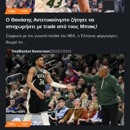
NBA
TOP
Ο Θανάσης Αντετοκούνμπο ζήτησε να
αποχωρήσει με trade από τους Μπακς!
Σύμφωνα με τον γνωστό insider του ΝΒΑ, o Έλληνας φόργουορντ,
θεωρεί ότι…
TotalBasket Newsroom
02/07/2024
NBA
TOP