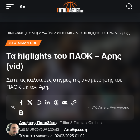
Aa
Totalbasket.gr
>
Blog
>
Ελλάδα
>
Stoiximan GBL
>
Τα higlights του ΠΑΟΚ – Άρης (vid)
STOIXIMAN GBL
Τα higlights του ΠΑΟΚ – Άρης
(vid)
Δείτε τις καλύτερες στιγμές της αναμέτρησης του
ΠΑΟΚ με τον Άρη.
1 Λεπτά Aνάγνωσης
Δημήτρης Παπαδάτος
- Editor & Podcast Co-Host
Δεν υπάρχουν Σχόλια
Τελευταία Ανανέωση: 02/03/2025 01:02