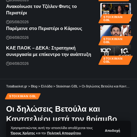
Ανακοίνωσε τον Τζέιλεν Φιντς το
Περιστέρι
STOIXIMAN
GBL
05/08/2026
Παρέμεινε στο Περιστέρι ο Κάριους
04/08/2026
STOIXIMAN
GBL
KAE ΠΑΟΚ – ΔΕΚΑ: Στρατηγική
συνεργασία με επίκεντρο την ανάπτυξη
STOIXIMAN
GBL
04/08/2026
Totalbasket.gr
>
Blog
>
Ελλάδα
>
Stoiximan GBL
>
Οι δηλώσεις Βετούλα και Καντσελιέρι μετά τον θρίαμβο του ΠΑΟΚ επί του Άρη
STOIXIMAN GBL
Οι δηλώσεις Βετούλα και
Καντσελιέρι μετά τον θρίαμβο
του ΠΑΟΚ επί του Άρη
Χρησιμοποιώντας αυτή την ιστοσελίδα αποδέχεσαι τους
Αποδοχή
Όρους Χρήσης
και την
Πολιτική Απορρήτου
.