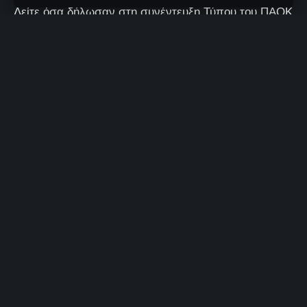
Δείτε όσα δήλωσαν στη συνέντευξη Τύπου του ΠΑΟΚ
- Άρης οι Μάσιμο Καντσελιέρι και Νίκος Βετούλας.
5 Λεπτά Aνάγνωσης
Δημήτρης Παπαδάτος
- Editor & Podcast Co-Host
Δεν υπάρχουν Σχόλια
Τελευταία Ανανέωση: 02/03/2025 01:20