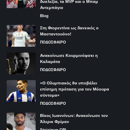
δυσλεξία, τα MVP και ο Μπαμ
Αντεμπάγιο
Blog
Στη Φιορεντίνα ως δανεικός ο
Μασταντουόνο!
ΠΟΔΟΣΦΑΙΡΟ
Ανακοίνωσε Κουρμινόφσκι η
Καλαμάτα
ΠΟΔΟΣΦΑΙΡΟ
«Ο Ολυμπιακός θα υποβάλει
επίσημη πρόταση για τον Μόουρα
σύντομα»
ΠΟΔΟΣΦΑΙΡΟ
Βίκος Ιωαννίνων: Ανακοίνωσε τον
Άλερικ Φρίμαν
Stoiximan GBL