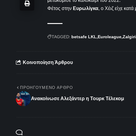
μετακόμισε το καλοκαίρι του 2022.
Φέτος στην
Ευρωλίγκα
, ο Χέιζ είχε κατ
TAGGED:
betsafe LKL
Euroleague
Zalgir
Κοινοποίηση Άρθρου
ΠΡΟΗΓΟΎΜΕΝΟ ΆΡΘΡΟ
Ανακοίνωσε Αλεξάντερ η Τουρκ Τέλεκομ