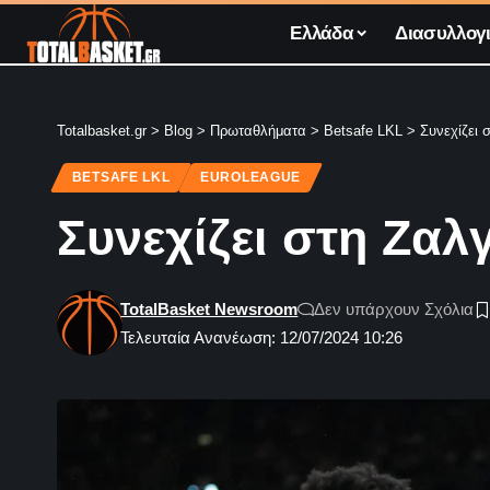
Ελλάδα
Διασυλλογι
Totalbasket.gr
>
Blog
>
Πρωταθλήματα
>
Betsafe LKL
>
Συνεχίζει 
BETSAFE LKL
EUROLEAGUE
Συνεχίζει στη Ζαλγ
TotalBasket Newsroom
Δεν υπάρχουν Σχόλια
Τελευταία Ανανέωση: 12/07/2024 10:26