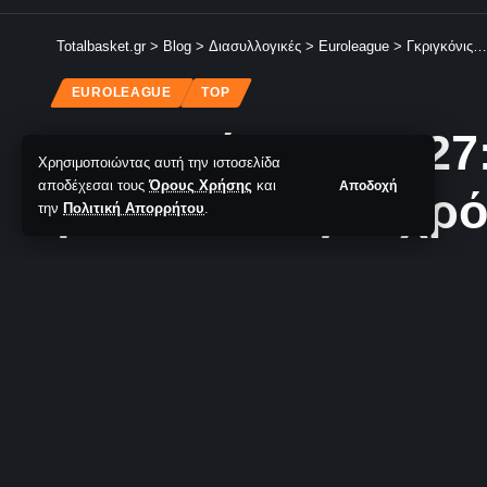
Totalbasket.gr
>
Blog
>
Διασυλλογικές
>
Euroleague
>
Γκριγκόνις…
EUROLEAGUE
TOP
Γκριγκόνις… 2027:
Χρησιμοποιώντας αυτή την ιστοσελίδα
αποδέχεσαι τους
Όρους Χρήσης
και
Αποδοχή
μείνω εδώ για χρό
την
Πολιτική Απορρήτου
.
TotalBasket Newsroom
Δεν υπάρχουν Σχόλια
Τελευταία Ανανέωση: 11/07/2024 17:53