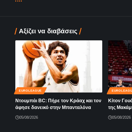
Αξίζει να διαβάσεις
EUROLEAGUE
EUROLEAG
Ντουμπάι BC: Πήρε τον Κράαχ και τον
Κίτον Γου
άφησε δανεικό στην Μπανταλόνα
της Μακάμ
05/08/2026
05/08/2026