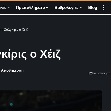
κές
Πρωταθλήματα
Βαθμολογίες
Blog
στη Ζαλγκίρις ο Χέιζ
κίρις ο Χέιζ
Κοινοποίηση