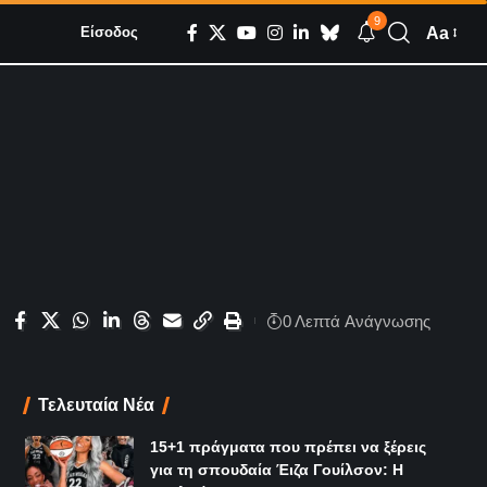
9
Aa
Είσοδος
0 Λεπτά Aνάγνωσης
Τελευταία Νέα
15+1 πράγματα που πρέπει να ξέρεις
για τη σπουδαία Έιζα Γουίλσον: Η