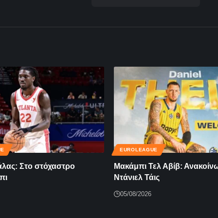
UE
EUROLEAGUE
άλας: Στο στόχαστρο
Μακάμπι Τελ Αβίβ: Ανακοίν
πι
Ντάνιελ Τάις
05/08/2026