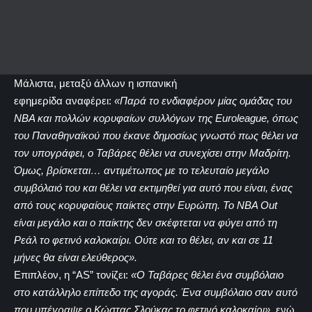
Μάλιστα, μεταξύ άλλων η ισπανική
εφημερίδα αναφέρει:
«Παρά το ενδιαφέρον μίας ομάδας του
ΝΒΑ και πολλών κορυφαίων συλλόγων της Euroleague, όπως
του Παναθηναϊκού που έκανε δημοσίως γνωστό πως θέλει να
τον υπογράφει, ο Ταβάρες θέλει να συνεχίσει στην Μαδρίτη.
Όμως, βρίσκεται… αντιμέτωπος με το τελευταίο μεγάλο
συμβόλαιό του και θέλει να εκτιμηθεί για αυτό που είναι, ένας
από τους κορυφαίους παίκτες στην Ευρώπη. Το NBA Out
είναι μεγάλο και ο παίκτης δεν σκέφτεται να φύγει από τη
Ρεάλ το φετινό καλοκαίρι. Ούτε και το θέλει, αν και σε 11
μήνες θα είναι ελεύθερος».
Επιπλέον, η “AS” τονίζει:
«Ο Ταβάρες θέλει ένα συμβόλαιο
στο κατάλληλο επίπεδο της αγοράς. Ένα συμβόλαιο σαν αυτό
που υπέγραψε ο Κώστας Σλούκας το φετινό καλοκαίρι»
, ενώ