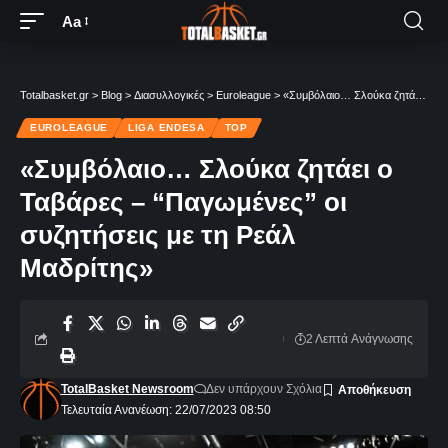
Aa
Totalbasket.gr
>
Blog
>
Διασυλλογικές
>
Euroleague
>
«Συμβόλαιο… Σλούκα ζητάει ο Ταβάρες – “Παγωμένες” οι συζητήσεις με τη Ρεάλ Μαδρίτης»
EUROLEAGUE
LIGA ENDESA
TOP
«Συμβόλαιο… Σλούκα ζητάει ο
Ταβάρες – “Παγωμένες” οι
συζητήσεις με τη Ρεάλ
Μαδρίτης»
2 Λεπτά Aνάγνωσης
TotalBasket Newsroom
Δεν υπάρχουν Σχόλια
Τελευταία Ανανέωση: 22/07/2023 08:50