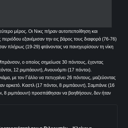
εύτερο μέρος. Οι Νικς πήραν αυτοπεποίθηση και
 περιόδου εξανέμισαν την εις βάρος τους διαφορά (76-76)
σαν πλήρως (19-29) φτάνοντας να πανηγυρίσουν τη νίκη
 Μπράνσον, ο οποίος σημείωσε 30 πόντους, έχοντας
ντοι, 12 ριμπάουντ), Ανουνόμπι (17 πόντοι).
ιάμα, με τον Γάλλο να πετυχαίνει 26 πόντους, μαζεύοντας
ν αρκετό. Καστλ (17 πόντοι, 8 ριμπάουντ), Σαμπάνιε (16
οι, 8 ριμπάουντ) προσπάθησαν να βοηθήσουν, δεν ήταν