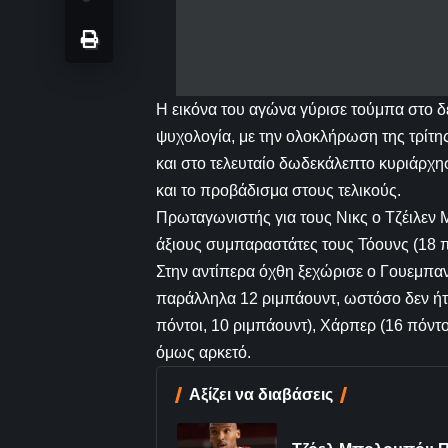
Η εικόνα του αγώνα γύρισε τούμπα στο δ
ψυχολογία, με την ολοκλήρωση της τρίτης
και στο τελευταίο δωδεκάλεπτο κυριάρχη
και το προβάδισμα στους τελικούς.
Πρωταγωνιστής για τους Νικς ο Τζέιλεν
άξιους συμπαραστάτες τους Τόουνς (18 πό
Στην αντίπερα όχθη ξεχώρισε ο Γουεμπαν
παράλληλα 12 ριμπάουντ, ωστόσο δεν ήτα
πόντοι, 10 ριμπάουντ), Χάρπερ (16 πόντ
όμως αρκετό.
Αξίζει να διαβάσεις