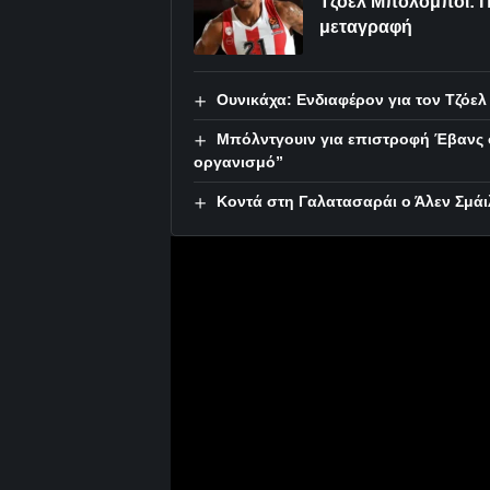
Τζόελ Μπολομπόι: Π
μεταγραφή
Ουνικάχα: Ενδιαφέρον για τον Τζόε
Μπόλντγουιν για επιστροφή Έβανς σ
οργανισμό”
Κοντά στη Γαλατασαράι ο Άλεν Σμάι