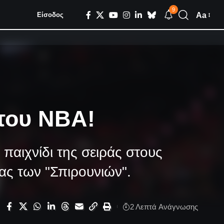
9
Aa
Είσοδος
 του ΝΒΑ!
παιχνίδι της σειράς στους
ας των "Σπιρουνιών".
2 Λεπτά Aνάγνωσης