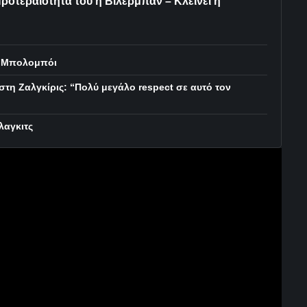
ροτεραιότητά του η Βιλερμπάν – Κλείνει η
λ Μπολομπόι
τη Ζαλγκίρις: “Πολύ μεγάλο respect σε αυτό τον
λαγκιτς