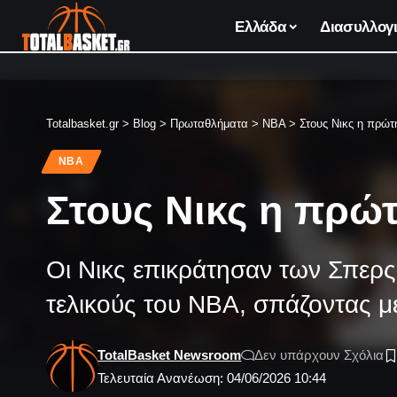
Ελλάδα
Διασυλλογι
Totalbasket.gr
>
Blog
>
Πρωταθλήματα
>
NBA
>
Στους Νικς η πρώτ
NBA
Στους Νικς η πρώ
Οι Νικς επικράτησαν των Σπερς
τελικούς του ΝΒΑ, σπάζοντας μ
TotalBasket Newsroom
Δεν υπάρχουν Σχόλια
Τελευταία Ανανέωση: 04/06/2026 10:44