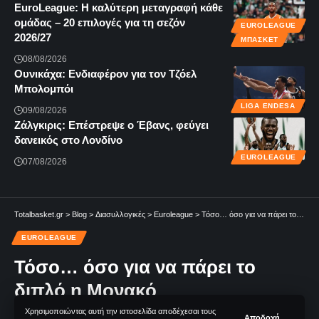
EuroLeague: Η καλύτερη μεταγραφή κάθε
ομάδας – 20 επιλογές για τη σεζόν
EUROLEAGUE
2026/27
ΜΠΆΣΚΕΤ
08/08/2026
Ουνικάχα: Ενδιαφέρον για τον Τζόελ
Μπολομπόι
LIGA ENDESA
09/08/2026
Ζάλγκιρις: Επέστρεψε ο Έβανς, φεύγει
δανεικός στο Λονδίνο
EUROLEAGUE
07/08/2026
Totalbasket.gr
>
Blog
>
Διασυλλογικές
>
Euroleague
>
Τόσο… όσο για να πάρει το διπλό η Μονακό
EUROLEAGUE
Τόσο… όσο για να πάρει το
διπλό η Μονακό
Χρησιμοποιώντας αυτή την ιστοσελίδα αποδέχεσαι τους
Αποδοχή