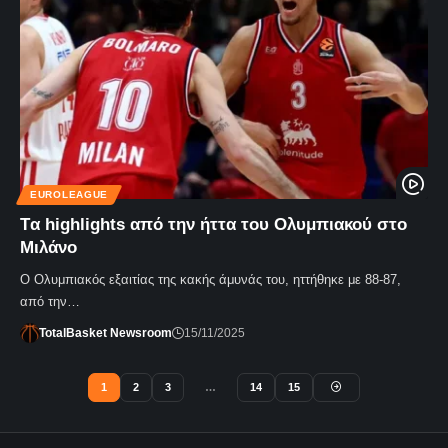
EUROLEAGUE
Tα highlights από την ήττα του Ολυμπιακού στο
Μιλάνο
Ο Ολυμπιακός εξαιτίας της κακής άμυνάς του, ηττήθηκε με 88-87,
από την…
TotalBasket Newsroom
15/11/2025
1
2
3
…
14
15