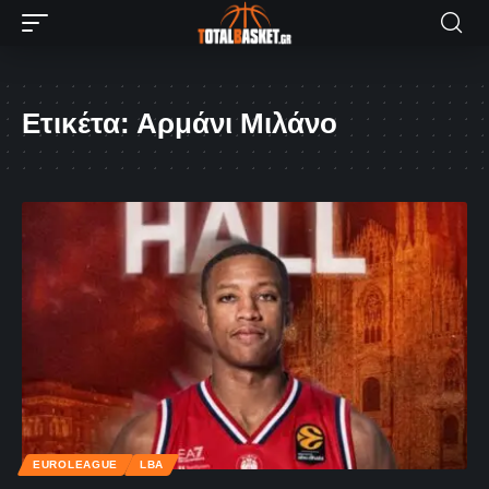
Ετικέτα:
Αρμάνι Μιλάνο
EUROLEAGUE
LBA