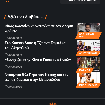
Αξίζει να διαβάσεις
Βίκος Ιωαννίνων: Ανακοίνωσε τον Άλερικ
Φρίμαν
STOIXIMAN
GBL
06/08/2026
Στο Kansas State η Τζωάνα Ταμπάκου
του Αθηναϊκού
Α1 ΓΥΝΑΙΚΏΝ
06/08/2026
«Συνεχίζει στην Κίνα ο Γιουσουφά Φαλ»
06/08/2026
ΚΌΣΜΟΣ
Ντουμπάι BC: Πήρε τον Κράαχ και τον
άφησε δανεικό στην Μπανταλόνα
EUROLEAGUE
05/08/2026