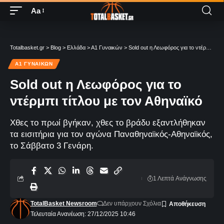
Aa
Totalbasket.gr
>
Blog
>
Ελλάδα
>
Α1 Γυναικών
>
Sold out η Λεωφόρος για το ντέρμπι τίτλου με τον Αθηναϊκό
Α1 ΓΥΝΑΙΚΏΝ
Sold out η Λεωφόρος για το
ντέρμπι τίτλου με τον Αθηναϊκό
Χθες το πρωί βγήκαν, χθες το βράδυ εξαντλήθηκαν
τα εισιτήρια για τον αγώνα Παναθηναϊκός-Αθηναϊκός,
το Σάββατο 3 Γενάρη.
1 Λεπτά Aνάγνωσης
TotalBasket Newsroom
Δεν υπάρχουν Σχόλια
Τελευταία Ανανέωση: 27/12/2025 10:46