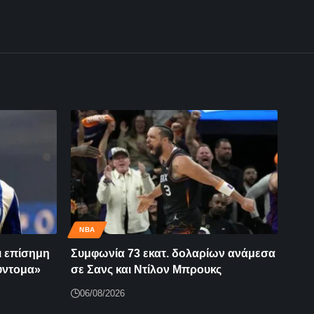
NBA
ι επίσημη
Συμφωνία 73 εκατ. δολαρίων ανάμεσα
ύντομα»
σε Σανς και Ντίλον Μπρουκς
06/08/2026