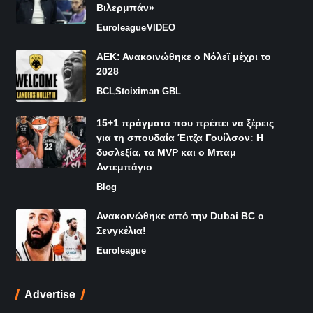
Βιλερμπάν»
Euroleague
VIDEO
ΑΕΚ: Ανακοινώθηκε ο Νόλεϊ μέχρι το
2028
BCL
Stoiximan GBL
15+1 πράγματα που πρέπει να ξέρεις
για τη σπουδαία Έιτζα Γουίλσον: Η
δυσλεξία, τα MVP και ο Μπαμ
Αντεμπάγιο
Blog
Ανακοινώθηκε από την Dubai BC ο
Σενγκέλια!
Euroleague
Advertise