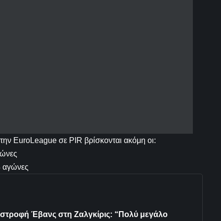
την EuroLeague σε PIR βρίσκονται ακόμη οι:
γώνες
4 αγώνες
ιστροφή Έβανς στη Ζαλγκίρις: “Πολύ μεγάλο