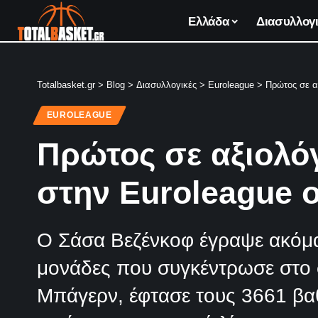
Ελλάδα
Διασυλλογι
Totalbasket.gr
>
Blog
>
Διασυλλογικές
>
Euroleague
>
Πρώτος σε α
EUROLEAGUE
Πρώτος σε αξιολό
στην Euroleague 
Ο Σάσα Βεζένκοφ έγραψε ακόμα 
μονάδες που συγκέντρωσε στο 
Μπάγερν, έφτασε τους 3661 βαθ