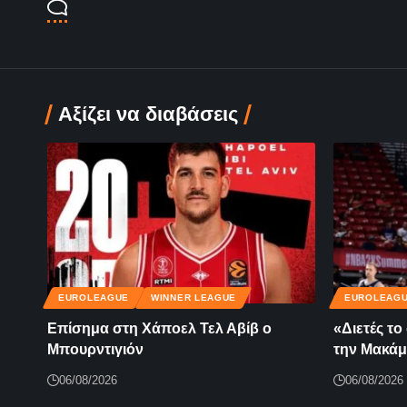
Αξίζει να διαβάσεις
EUROLEAGUE
WINNER LEAGUE
EUROLEAG
Επίσημα στη Χάποελ Τελ Αβίβ ο
«Διετές τ
Μπουρντιγιόν
την Μακάμ
06/08/2026
06/08/2026