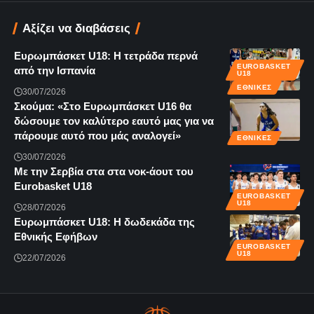
Αξίζει να διαβάσεις
Ευρωμπάσκετ U18: Η τετράδα περνά
EUROBASKET
από την Ισπανία
U18
ΕΘΝΙΚΈΣ
30/07/2026
Σκούμα: «Στο Ευρωμπάσκετ U16 θα
δώσουμε τον καλύτερο εαυτό μας για να
πάρουμε αυτό που μάς αναλογεί»
ΕΘΝΙΚΈΣ
30/07/2026
Με την Σερβία στα στα νοκ-άουτ του
Eurobasket U18
EUROBASKET
U18
28/07/2026
Ευρωμπάσκετ U18: Η δωδεκάδα της
Εθνικής Εφήβων
EUROBASKET
U18
22/07/2026