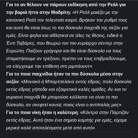
Για το αν θέλουν να πάρουν εκδίκηση από την Ρεάλ για
την βαριά ήττα στην Μαδρίτη:
«
Η Ρεάλ μοιάζει με την
κανονική Ρεάλ τον τελευταίο καιρό. Βρήκαν τον ρυθμό τους
και αυτό θα είναι ίσως το πιο δύσκολο παιχνίδι της σεζόν για
εμάς. Είναι ψηλοί και αθλητικοί σε όλες τις θέσεις, ειδικά ο
Έντι Ταβάρες, που θεωρώ τον πιο κυρίαρχο σέντερ στην
Ευρώπη. Παίζουν γρήγορα και θα είναι δύσκολο να τους
σταματήσουμε αν τρέξουν, πρέπει να τους επιβραδύνουμε,
να ελέγχουμε την επίθεση στο ριμπάουντ
»
Για το ποια παιχνίδια ήταν τα πιο δύσκολα μέσα στην
σεζόν
:
«
Μονακό ή Μπαρτσελόνα εκτός έδρας, πολύ δύσκολα
εκτός έδρας γήπεδα και εξαιρετικά καλές ομάδες. Αν και το
αυριανό παιχνίδι θα μπορούσε κάλλιστα να είναι το πιο
δύσκολο, αν σκεφτεί κανείς ποιος είναι ο αντίπαλός μας
»
Για το ποια νίκη ήταν η καλύτερη
:
«
Κόντρα στην Παρτιζάν
εκτός έδρας. Αυτό ήταν ένα σημείο καμπής για εμάς, είχαμε
μερικά καλά αποτελέσματα μετά από αυτό
»