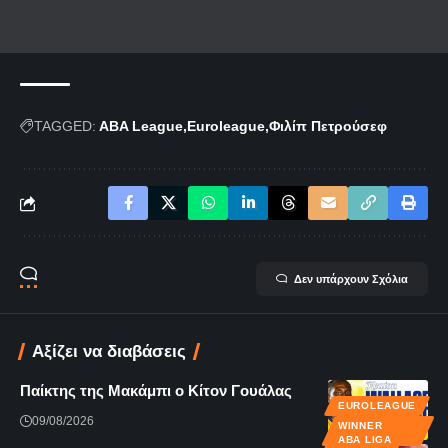
TAGGED:
ABA League
Euroleague
Φιλίπ Πετρούσεφ
Δεν υπάρχουν Σχόλια
Αξίζει να διαβάσεις
Παίκτης της Μακάμπι ο Κίτον Γουάλας
EUROLEAGUE
09/08/2026
WINNER
LEAGUE
ABA LIGA