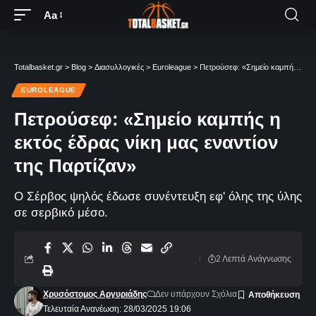
Aa
Totalbasket.gr
>
Blog
>
Διασυλλογικές
>
Euroleague
>
Πετρούσεφ: «Σημείο καμπής η εκτός έδρας νίκη μας εναντίον της Παρτίζαν»
EUROLEAGUE
Πετρούσεφ: «Σημείο καμπής η
εκτός έδρας νίκη μας εναντίον
της Παρτίζαν»
Ο Σέρβος ψηλός έδωσε συνέντευξη εφ' όλης της ύλης
σε σερβικό μέσο.
2 Λεπτά Aνάγνωσης
Χρυσόστομος Αργυριάδης
Δεν υπάρχουν Σχόλια
Τελευταία Ανανέωση: 28/03/2025 19:06